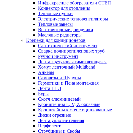
Инфракрасные обогреватели СТЕП
Конвектор для отопления
Тепловые пушки
Электрические тепловентиляторы
Тепловые завесы
Вентиляторные доводчики
Масляные радиаторы
Крепежи для кондиционеров
Сантехнический инструмент
Сварка полипропиленовых труб
Ручной инструмент
Лента каучуковая самоклеющаяся
Хомут ленточный Multiband
Анкеры
Саморезы и Шурупы
Герметики и Пена монтажная
Лента ТПЛ
Буры
Скотч алюминиевый
Кронштейны L, V, Z-образные
Кронштейны к стене оцинкованные
Диски отрезные
Лента уплотнительная
Перфолента
Струбцины и Скобы