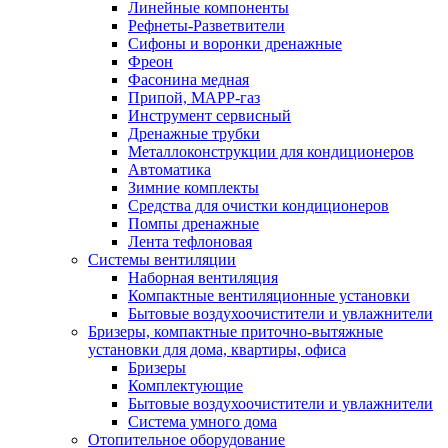
Линейные компоненты
Рефнеты-Разветвители
Сифоны и воронки дренажные
Фреон
Фасонина медная
Припой, МАРР-газ
Инструмент сервисный
Дренажные трубки
Металлоконструкции для кондиционеров
Автоматика
Зимние комплекты
Средства для очистки кондиционеров
Помпы дренажные
Лента тефлоновая
Системы вентиляции
Наборная вентиляция
Компактные вентиляционные установки
Бытовые воздухоочистители и увлажнители
Бризеры, компактные приточно-вытяжные
установки для дома, квартиры, офиса
Бризеры
Комплектующие
Бытовые воздухоочистители и увлажнители
Система умного дома
Отопительное оборудование