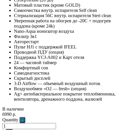
Матовый пластик (кроме GOLD)
Самоочистка внутр. испарителя Self clean
Стериализация 56С внутр. испарителя Steri clean
Уверенная работа на обогрев до -20С + подогрев
поддона (кроме 24k)
Nano-Aqua ионизатор воздуха
Фильтр 3в1
Авторестарт
Пульт HJ1 с поддержкой IFEEL
Проводной ПДУ (опция)
Поддержка YCJ-A002 и Карт отеля
24 — часовой таймер
Комфортный сон
Самодиагностика
Скрытый дисплей
3-D Airflow — обьемный воздушный поток
Воздухообмен «О2 — fresh» (опция)
Ag+ антибактериальное покрытие теплобменника,
вентилятора, дренажного поддона, жалюзей
В наличии
6990
р.
Quantity
-