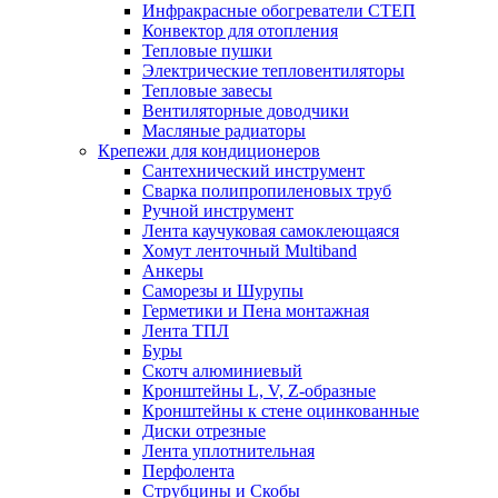
Инфракрасные обогреватели СТЕП
Конвектор для отопления
Тепловые пушки
Электрические тепловентиляторы
Тепловые завесы
Вентиляторные доводчики
Масляные радиаторы
Крепежи для кондиционеров
Сантехнический инструмент
Сварка полипропиленовых труб
Ручной инструмент
Лента каучуковая самоклеющаяся
Хомут ленточный Multiband
Анкеры
Саморезы и Шурупы
Герметики и Пена монтажная
Лента ТПЛ
Буры
Скотч алюминиевый
Кронштейны L, V, Z-образные
Кронштейны к стене оцинкованные
Диски отрезные
Лента уплотнительная
Перфолента
Струбцины и Скобы