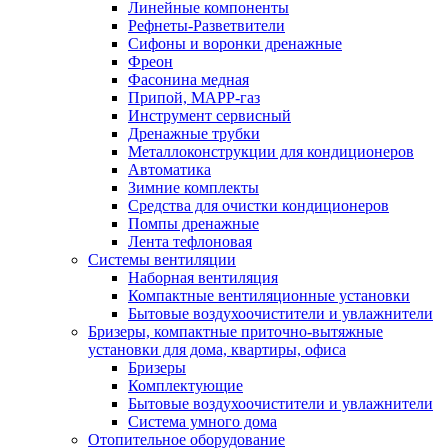
Линейные компоненты
Рефнеты-Разветвители
Сифоны и воронки дренажные
Фреон
Фасонина медная
Припой, МАРР-газ
Инструмент сервисный
Дренажные трубки
Металлоконструкции для кондиционеров
Автоматика
Зимние комплекты
Средства для очистки кондиционеров
Помпы дренажные
Лента тефлоновая
Системы вентиляции
Наборная вентиляция
Компактные вентиляционные установки
Бытовые воздухоочистители и увлажнители
Бризеры, компактные приточно-вытяжные
установки для дома, квартиры, офиса
Бризеры
Комплектующие
Бытовые воздухоочистители и увлажнители
Система умного дома
Отопительное оборудование