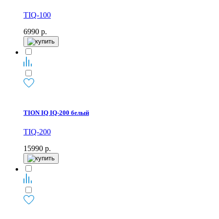
TIQ-100
6990
р.
TION IQ IQ-200 белый
TIQ-200
15990
р.