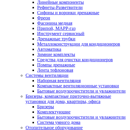
Линейные компоненты
Рефнеты-Разветвители
Сифоны и воронки дренажные
Фреон
Фасонина медная
Припой, МАРР-газ
Инструмент сервисный
Дренажные трубки
Металлоконструкции для кондиционеров
Автоматика
Зимние комплекты
Средства для очистки кондиционеров
Помпы дренажные
Лента тефлоновая
Системы вентиляции
Наборная вентиляция
Компактные вентиляционные установки
Бытовые воздухоочистители и увлажнители
Бризеры, компактные приточно-вытяжные
установки для дома, квартиры, офиса
Бризеры
Комплектующие
Бытовые воздухоочистители и увлажнители
Система умного дома
Отопительное оборудование