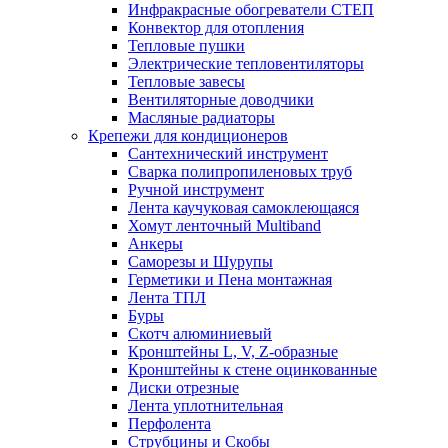
Инфракрасные обогреватели СТЕП
Конвектор для отопления
Тепловые пушки
Электрические тепловентиляторы
Тепловые завесы
Вентиляторные доводчики
Масляные радиаторы
Крепежи для кондиционеров
Сантехнический инструмент
Сварка полипропиленовых труб
Ручной инструмент
Лента каучуковая самоклеющаяся
Хомут ленточный Multiband
Анкеры
Саморезы и Шурупы
Герметики и Пена монтажная
Лента ТПЛ
Буры
Скотч алюминиевый
Кронштейны L, V, Z-образные
Кронштейны к стене оцинкованные
Диски отрезные
Лента уплотнительная
Перфолента
Струбцины и Скобы