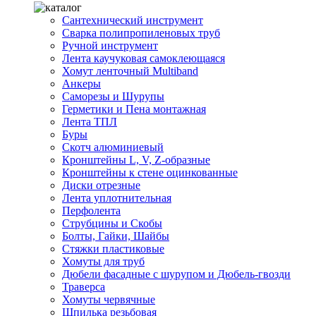
Сантехнический инструмент
Сварка полипропиленовых труб
Ручной инструмент
Лента каучуковая самоклеющаяся
Хомут ленточный Multiband
Анкеры
Саморезы и Шурупы
Герметики и Пена монтажная
Лента ТПЛ
Буры
Скотч алюминиевый
Кронштейны L, V, Z-образные
Кронштейны к стене оцинкованные
Диски отрезные
Лента уплотнительная
Перфолента
Струбцины и Скобы
Болты, Гайки, Шайбы
Стяжки пластиковые
Хомуты для труб
Дюбели фасадные с шурупом и Дюбель-гвозди
Траверса
Хомуты червячные
Шпилька резьбовая