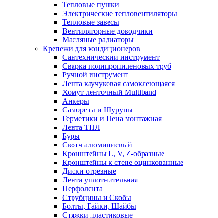
Тепловые пушки
Электрические тепловентиляторы
Тепловые завесы
Вентиляторные доводчики
Масляные радиаторы
Крепежи для кондиционеров
Сантехнический инструмент
Сварка полипропиленовых труб
Ручной инструмент
Лента каучуковая самоклеющаяся
Хомут ленточный Multiband
Анкеры
Саморезы и Шурупы
Герметики и Пена монтажная
Лента ТПЛ
Буры
Скотч алюминиевый
Кронштейны L, V, Z-образные
Кронштейны к стене оцинкованные
Диски отрезные
Лента уплотнительная
Перфолента
Струбцины и Скобы
Болты, Гайки, Шайбы
Стяжки пластиковые