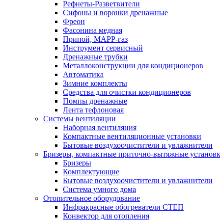
Рефнеты-Разветвители
Сифоны и воронки дренажные
Фреон
Фасонина медная
Припой, МАРР-газ
Инструмент сервисный
Дренажные трубки
Металлоконструкции для кондиционеров
Автоматика
Зимние комплекты
Средства для очистки кондиционеров
Помпы дренажные
Лента тефлоновая
Системы вентиляции
Наборная вентиляция
Компактные вентиляционные установки
Бытовые воздухоочистители и увлажнители
Бризеры, компактные приточно-вытяжные установки
Бризеры
Комплектующие
Бытовые воздухоочистители и увлажнители
Система умного дома
Отопительное оборудование
Инфракрасные обогреватели СТЕП
Конвектор для отопления