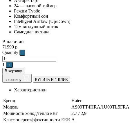
Авторестарт
24 — часовой таймер
Режим Турбо
Комфортный сон
Intelligent Airflow [Up/Down]
12м воздушный поток
Самодиагностика
В наличии
71990
р.
Quantity
-
1
+
В корзину
в корзину
КУПИТЬ В 1 КЛИК
Характеристики
Бренд
Haier
Модель
AS09TT4HRA/1U09TL5FRA
Мощность холод/тепло кВт
2,7 / 2,9
Класс энергоэффективности EER
A