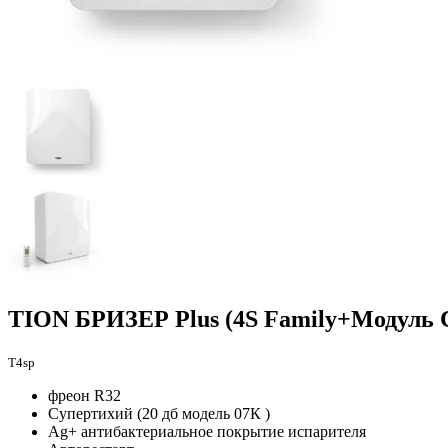
TION БРИЗЕР Plus (4S Family+Модуль 
T4sp
фреон R32
Супертихий (20 дб модель 07К )
Ag+ антибактериальное покрытие испарителя