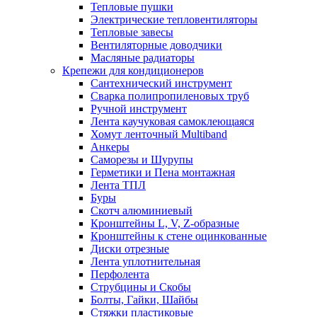
Тепловые пушки
Электрические тепловентиляторы
Тепловые завесы
Вентиляторные доводчики
Масляные радиаторы
Крепежи для кондиционеров
Сантехнический инструмент
Сварка полипропиленовых труб
Ручной инструмент
Лента каучуковая самоклеющаяся
Хомут ленточный Multiband
Анкеры
Саморезы и Шурупы
Герметики и Пена монтажная
Лента ТПЛ
Буры
Скотч алюминиевый
Кронштейны L, V, Z-образные
Кронштейны к стене оцинкованные
Диски отрезные
Лента уплотнительная
Перфолента
Струбцины и Скобы
Болты, Гайки, Шайбы
Стяжки пластиковые