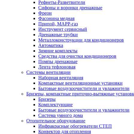
Рефнеты-Разветвители
Сифоны и воронки дренажные
Фреон
Фасонина медная
Припой, МАРР-газ
Инструмент сервисный
Дренажные трубки
Металлоконструкции для кондиционеров
Автоматика
Зимние комплекты
Средства для очистки кондиционеров
Помпы дренажные
Лента тефлоновая
Системы вентиляции
Наборная вентиляция
Компактные вентиляционные установки
Бытовые воздухоочистители и увлажнители
Бризеры, компактные приточно-вытяжные установки
Бризеры
Комплектующие
Бытовые воздухоочистители и увлажнители
Система умного дома
Отопительное оборудование
Инфракрасные обогреватели СТЕП
Конвектор для отопления