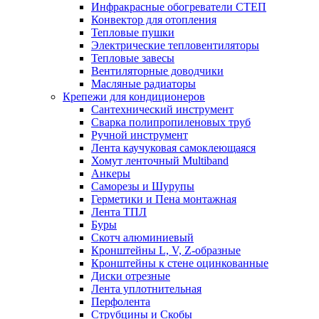
Инфракрасные обогреватели СТЕП
Конвектор для отопления
Тепловые пушки
Электрические тепловентиляторы
Тепловые завесы
Вентиляторные доводчики
Масляные радиаторы
Крепежи для кондиционеров
Сантехнический инструмент
Сварка полипропиленовых труб
Ручной инструмент
Лента каучуковая самоклеющаяся
Хомут ленточный Multiband
Анкеры
Саморезы и Шурупы
Герметики и Пена монтажная
Лента ТПЛ
Буры
Скотч алюминиевый
Кронштейны L, V, Z-образные
Кронштейны к стене оцинкованные
Диски отрезные
Лента уплотнительная
Перфолента
Струбцины и Скобы