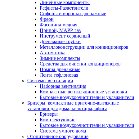
Линейные компоненты
Рефнеты-Разветвители
Сифоны и воронки дренажные
Фреон
Фасонина медная
Припой, МАРР-газ
Инструмент сервисный
Дренажные трубки
Металлоконструкции для кондиционеров
Автоматика
Зимние комплекты
Средства для очистки кондиционеров
Помпы дренажные
Лента тефлоновая
Системы вентиляции
Наборная вентиляция
Компактные вентиляционные установки
Бытовые воздухоочистители и увлажнители
Бризеры, компактные приточно-вытяжные
установки для дома, квартиры, офиса
Бризеры
Комплектующие
Бытовые воздухоочистители и увлажнители
Система умного дома
Отопительное оборудование