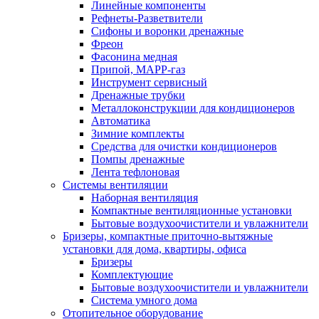
Линейные компоненты
Рефнеты-Разветвители
Сифоны и воронки дренажные
Фреон
Фасонина медная
Припой, МАРР-газ
Инструмент сервисный
Дренажные трубки
Металлоконструкции для кондиционеров
Автоматика
Зимние комплекты
Средства для очистки кондиционеров
Помпы дренажные
Лента тефлоновая
Системы вентиляции
Наборная вентиляция
Компактные вентиляционные установки
Бытовые воздухоочистители и увлажнители
Бризеры, компактные приточно-вытяжные
установки для дома, квартиры, офиса
Бризеры
Комплектующие
Бытовые воздухоочистители и увлажнители
Система умного дома
Отопительное оборудование