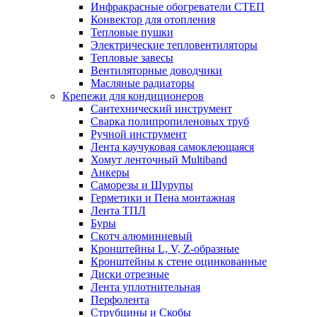
Инфракрасные обогреватели СТЕП
Конвектор для отопления
Тепловые пушки
Электрические тепловентиляторы
Тепловые завесы
Вентиляторные доводчики
Масляные радиаторы
Крепежи для кондиционеров
Сантехнический инструмент
Сварка полипропиленовых труб
Ручной инструмент
Лента каучуковая самоклеющаяся
Хомут ленточный Multiband
Анкеры
Саморезы и Шурупы
Герметики и Пена монтажная
Лента ТПЛ
Буры
Скотч алюминиевый
Кронштейны L, V, Z-образные
Кронштейны к стене оцинкованные
Диски отрезные
Лента уплотнительная
Перфолента
Струбцины и Скобы