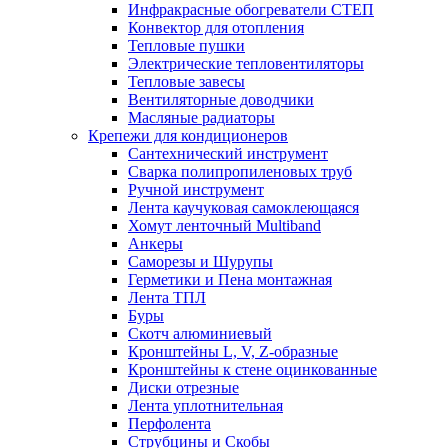
Инфракрасные обогреватели СТЕП
Конвектор для отопления
Тепловые пушки
Электрические тепловентиляторы
Тепловые завесы
Вентиляторные доводчики
Масляные радиаторы
Крепежи для кондиционеров
Сантехнический инструмент
Сварка полипропиленовых труб
Ручной инструмент
Лента каучуковая самоклеющаяся
Хомут ленточный Multiband
Анкеры
Саморезы и Шурупы
Герметики и Пена монтажная
Лента ТПЛ
Буры
Скотч алюминиевый
Кронштейны L, V, Z-образные
Кронштейны к стене оцинкованные
Диски отрезные
Лента уплотнительная
Перфолента
Струбцины и Скобы