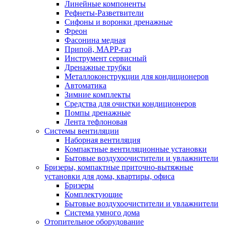
Линейные компоненты
Рефнеты-Разветвители
Сифоны и воронки дренажные
Фреон
Фасонина медная
Припой, МАРР-газ
Инструмент сервисный
Дренажные трубки
Металлоконструкции для кондиционеров
Автоматика
Зимние комплекты
Средства для очистки кондиционеров
Помпы дренажные
Лента тефлоновая
Системы вентиляции
Наборная вентиляция
Компактные вентиляционные установки
Бытовые воздухоочистители и увлажнители
Бризеры, компактные приточно-вытяжные
установки для дома, квартиры, офиса
Бризеры
Комплектующие
Бытовые воздухоочистители и увлажнители
Система умного дома
Отопительное оборудование