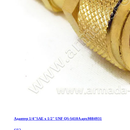
Адаптер 1/4"SAE х 1/2" UNF QS-S410A арт.9884931