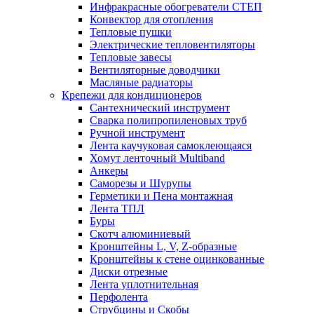
Инфракрасные обогреватели СТЕП
Конвектор для отопления
Тепловые пушки
Электрические тепловентиляторы
Тепловые завесы
Вентиляторные доводчики
Масляные радиаторы
Крепежи для кондиционеров
Сантехнический инструмент
Сварка полипропиленовых труб
Ручной инструмент
Лента каучуковая самоклеющаяся
Хомут ленточный Multiband
Анкеры
Саморезы и Шурупы
Герметики и Пена монтажная
Лента ТПЛ
Буры
Скотч алюминиевый
Кронштейны L, V, Z-образные
Кронштейны к стене оцинкованные
Диски отрезные
Лента уплотнительная
Перфолента
Струбцины и Скобы