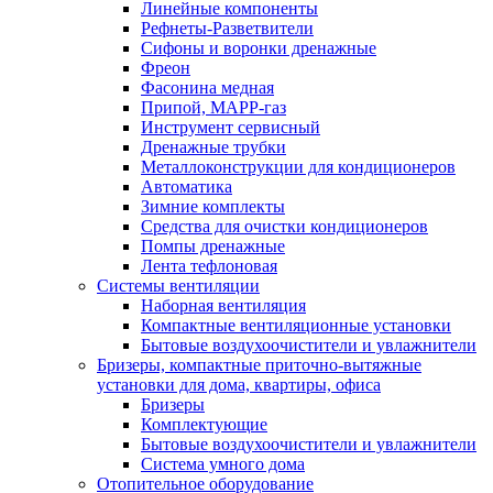
Линейные компоненты
Рефнеты-Разветвители
Сифоны и воронки дренажные
Фреон
Фасонина медная
Припой, МАРР-газ
Инструмент сервисный
Дренажные трубки
Металлоконструкции для кондиционеров
Автоматика
Зимние комплекты
Средства для очистки кондиционеров
Помпы дренажные
Лента тефлоновая
Системы вентиляции
Наборная вентиляция
Компактные вентиляционные установки
Бытовые воздухоочистители и увлажнители
Бризеры, компактные приточно-вытяжные
установки для дома, квартиры, офиса
Бризеры
Комплектующие
Бытовые воздухоочистители и увлажнители
Система умного дома
Отопительное оборудование