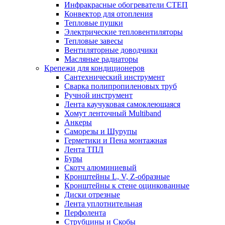
Инфракрасные обогреватели СТЕП
Конвектор для отопления
Тепловые пушки
Электрические тепловентиляторы
Тепловые завесы
Вентиляторные доводчики
Масляные радиаторы
Крепежи для кондиционеров
Сантехнический инструмент
Сварка полипропиленовых труб
Ручной инструмент
Лента каучуковая самоклеющаяся
Хомут ленточный Multiband
Анкеры
Саморезы и Шурупы
Герметики и Пена монтажная
Лента ТПЛ
Буры
Скотч алюминиевый
Кронштейны L, V, Z-образные
Кронштейны к стене оцинкованные
Диски отрезные
Лента уплотнительная
Перфолента
Струбцины и Скобы