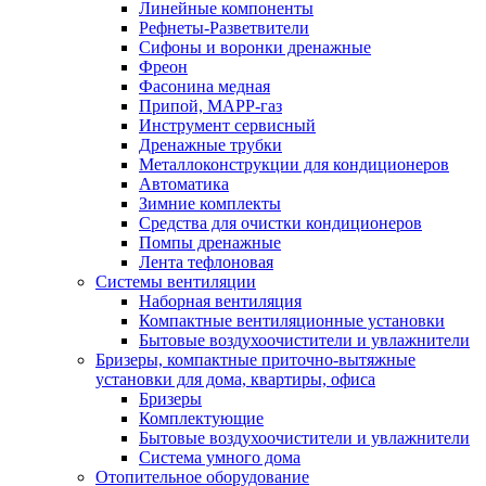
Линейные компоненты
Рефнеты-Разветвители
Сифоны и воронки дренажные
Фреон
Фасонина медная
Припой, МАРР-газ
Инструмент сервисный
Дренажные трубки
Металлоконструкции для кондиционеров
Автоматика
Зимние комплекты
Средства для очистки кондиционеров
Помпы дренажные
Лента тефлоновая
Системы вентиляции
Наборная вентиляция
Компактные вентиляционные установки
Бытовые воздухоочистители и увлажнители
Бризеры, компактные приточно-вытяжные
установки для дома, квартиры, офиса
Бризеры
Комплектующие
Бытовые воздухоочистители и увлажнители
Система умного дома
Отопительное оборудование