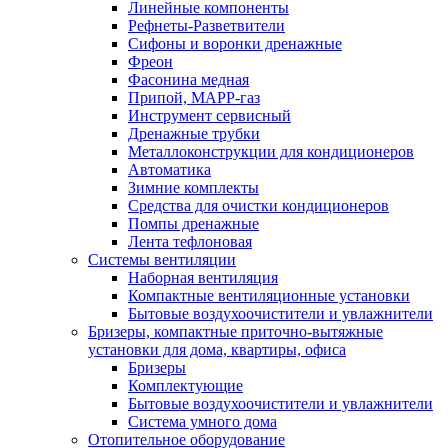
Линейные компоненты
Рефнеты-Разветвители
Сифоны и воронки дренажные
Фреон
Фасонина медная
Припой, МАРР-газ
Инструмент сервисный
Дренажные трубки
Металлоконструкции для кондиционеров
Автоматика
Зимние комплекты
Средства для очистки кондиционеров
Помпы дренажные
Лента тефлоновая
Системы вентиляции
Наборная вентиляция
Компактные вентиляционные установки
Бытовые воздухоочистители и увлажнители
Бризеры, компактные приточно-вытяжные
установки для дома, квартиры, офиса
Бризеры
Комплектующие
Бытовые воздухоочистители и увлажнители
Система умного дома
Отопительное оборудование