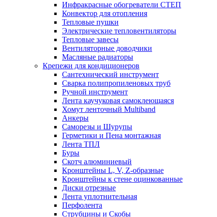
Инфракрасные обогреватели СТЕП
Конвектор для отопления
Тепловые пушки
Электрические тепловентиляторы
Тепловые завесы
Вентиляторные доводчики
Масляные радиаторы
Крепежи для кондиционеров
Сантехнический инструмент
Сварка полипропиленовых труб
Ручной инструмент
Лента каучуковая самоклеющаяся
Хомут ленточный Multiband
Анкеры
Саморезы и Шурупы
Герметики и Пена монтажная
Лента ТПЛ
Буры
Скотч алюминиевый
Кронштейны L, V, Z-образные
Кронштейны к стене оцинкованные
Диски отрезные
Лента уплотнительная
Перфолента
Струбцины и Скобы