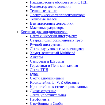
Инфракрасные обогреватели СТЕП
Конвектор для отопления
Тепловые пушки
Электрические тепловентиляторы
Тепловые завесы
Вентиляторные доводчики
Масляные радиаторы
Крепежи для кондиционеров
Сантехнический инструмент
Сварка полипропиленовых труб
Ручной инструмент
Лента каучуковая самоклеющаяся
Хомут ленточный Multiband
Анкеры
Саморезы и Шурупы
Герметики и Пена монтажная
Лента ТПЛ
Буры
Скотч алюминиевый
Кронштейны L, V, Z-образные
Кронштейны к стене оцинкованные
Диски отрезные
Лента уплотнительная
Перфолента
Струбцины и Скобы