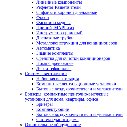
Линейные компоненты
Рефнеты-Разветвители
Сифоны и воронки дренажные
Фреон
Фасонина медная
Припой, МАРР-газ
Инструмент сервисный
Дренажные трубки
Металлоконструкции для кондиционеров
Автоматика
Зимние комплекты
Средства для очистки кондиционеров
Помпы дренажные
Лента тефлоновая
Системы вентиляции
Наборная вентиляция
Компактные вентиляционные установки
Бытовые воздухоочистители и увлажнители
Бризеры, компактные приточно-вытяжные
установки для дома, квартиры, офиса
Бризеры
Комплектующие
Бытовые воздухоочистители и увлажнители
Система умного дома
Отопительное оборудование