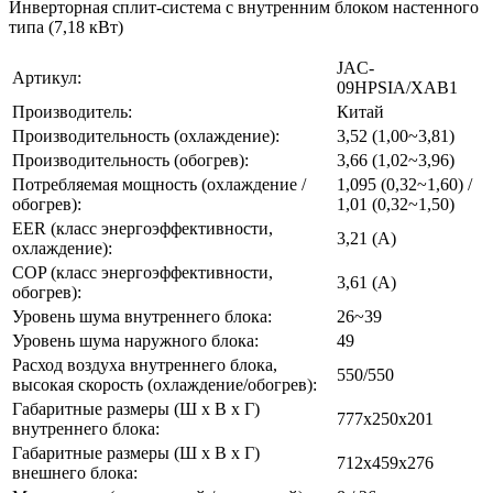
Инверторная сплит-система с внутренним блоком настенного
типа (7,18 кВт)
JAC-
Артикул:
09HPSIA/XAB1
Производитель:
Китай
Производительность (охлаждение):
3,52 (1,00~3,81)
Производительность (обогрев):
3,66 (1,02~3,96)
Потребляемая мощность (охлаждение /
1,095 (0,32~1,60) /
обогрев):
1,01 (0,32~1,50)
EER (класс энергоэффективности,
3,21 (А)
охлаждение):
COP (класс энергоэффективности,
3,61 (А)
обогрев):
Уровень шума внутреннего блока:
26~39
Уровень шума наружного блока:
49
Расход воздуха внутреннего блока,
550/550
высокая скорость (охлаждение/обогрев):
Габаритные размеры (Ш х В х Г)
777x250x201
внутреннего блока:
Габаритные размеры (Ш х В х Г)
712x459x276
внешнего блока: