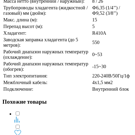
Масса нетто (внутренний / наружный):
8 / 26
Трубопроводы хладагента (жидкостной /
Ф6,35 (1/4’’) /
газовый) мм (дюйм):
Ф9,52 (3/8’’)
Макс. длина (м):
15
Перепад высот (м):
5
Хладагент:
R410A
Заводская заправка хладагента (до 5
550
метров):
Рабочий диапазон наружных температур
0~53
(охлаждение):
Рабочий диапазон наружных температур
-15~30
(обогрев):
Тип электропитания:
220-240В/50Гц/1ф
Межблочный кабель:
4х1,5 мм2
Подключение:
Внутренний блок
Похожие товары