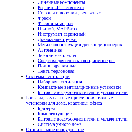
Линейные компоненты
Рефнеты-Разветвители
Сифоны и воронки дренажные
Фреон
Фасонина медная
Припой, МАРР-газ
Инструмент сервисный
Дренажные трубки
Металлоконструкции для кондиционеров
Автоматика
Зимние комплекты
Средства для очистки кондиционеров
Помпы дренажные
Лента тефлоновая
Системы вентиляции
Наборная вентиляция
Компактные вентиляционные установки
Бытовые воздухоочистители и увлажнители
Бризеры, компактные приточно-вытяжные
установки для дома, квартиры, офиса
Бризеры
Комплектующие
Бытовые воздухоочистители и увлажнители
Система умного дома
Отопительное оборудование