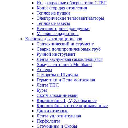
Инфракрасные обогреватели СТЕП
Конвектор для отопления
Тепловые пушки
Электрические тепловентиляторы
Тепловые завесы
Вентиляторные доводчики
Масляные радиаторы
Крепежи для кондиционеров
Сантехнический инструмент
Сварка полипропиленовых труб
Ручной инструмент
Лента каучуковая самоклеющаяся
Хомут ленточный Multiband
Анкеры
Саморезы и Шурупы
Герметики и Пена монтажная
Лента ТПЛ
Буры
Скотч алюминиевый
Кронштейны L, V, Z-образные
Кронштейны к стене оцинкованные
Диски отрезные
Лента уплотнительная
Перфолента
Струбцины и Скобы