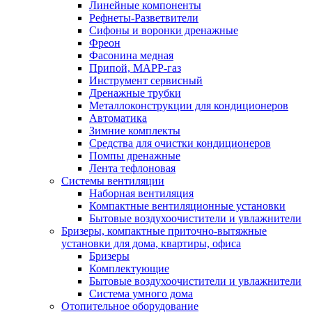
Линейные компоненты
Рефнеты-Разветвители
Сифоны и воронки дренажные
Фреон
Фасонина медная
Припой, МАРР-газ
Инструмент сервисный
Дренажные трубки
Металлоконструкции для кондиционеров
Автоматика
Зимние комплекты
Средства для очистки кондиционеров
Помпы дренажные
Лента тефлоновая
Системы вентиляции
Наборная вентиляция
Компактные вентиляционные установки
Бытовые воздухоочистители и увлажнители
Бризеры, компактные приточно-вытяжные
установки для дома, квартиры, офиса
Бризеры
Комплектующие
Бытовые воздухоочистители и увлажнители
Система умного дома
Отопительное оборудование