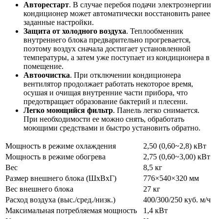
Авторестарт
. В случае перебоя подачи электроэнергии
кондиционер может автоматически восстановить ранее
заданные настройки.
Защита от холодного воздуха
. Теплообменник
внутреннего блока предварительно прогревается,
поэтому воздух сначала достигает установленной
температуры, а затем уже поступает из кондиционера в
помещение.
Автоочистка
. При отключении кондиционера
вентилятор продолжает работать некоторое время,
осушая и очищая внутренние части прибора, что
предотвращает образование бактерий и плесени.
Легко моющийся фильтр
. Панель легко снимается.
При необходимости ее можно снять, обработать
моющими средствами и быстро установить обратно.
Мощность в режиме охлаждения
2,50 (0,60~2,8) кВт
Мощность в режиме обогрева
2,75 (0,60~3,00) кВт
Вес
8,5 кг
Размер внешнего блока (ШхВхГ)
776×540×320 мм
Вес внешнего блока
27 кг
Расход воздуха (выс./сред./низк.)
400/300/250 куб. м/ч
Максимальная потребляемая мощность
1,4 кВт