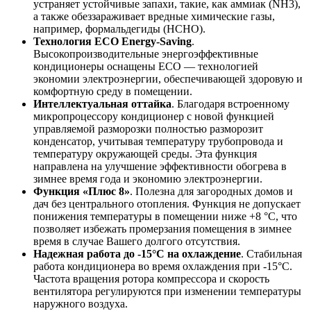
устраняет устойчивые запахи, такие, как аммиак (NH3),
а также обеззараживает вредные химические газы,
например, формальдегиды (НСНО).
Технология ECO Energy-Saving
.
Высокопроизводительные энергоэффективные
кондиционеры оснащены ECO — технологией
экономии электроэнергии, обеспечивающей здоровую и
комфортную среду в помещении.
Интеллектуальная оттайка
. Благодаря встроенному
микропроцессору кондиционер с новой функцией
управляемой разморозки полностью разморозит
конденсатор, учитывая температуру трубопровода и
температуру окружающей среды. Эта функция
направлена на улучшение эффективности обогрева в
зимнее время года и экономию электроэнергии.
Функция «Плюс 8»
. Полезна для загородных домов и
дач без центрального отопления. Функция не допускает
понижения температуры в помещении ниже +8 °C, что
позволяет избежать промерзания помещения в зимнее
время в случае Вашего долгого отсутствия.
Надежная работа до -15°C на охлаждение
. Стабильная
работа кондиционера во время охлаждения при -15°C.
Частота вращения ротора компрессора и скорость
вентилятора регулируются при изменении температуры
наружного воздуха.