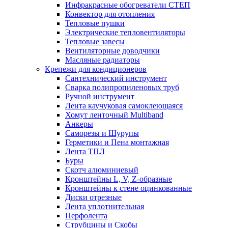
Инфракрасные обогреватели СТЕП
Конвектор для отопления
Тепловые пушки
Электрические тепловентиляторы
Тепловые завесы
Вентиляторные доводчики
Масляные радиаторы
Крепежи для кондиционеров
Сантехнический инструмент
Сварка полипропиленовых труб
Ручной инструмент
Лента каучуковая самоклеющаяся
Хомут ленточный Multiband
Анкеры
Саморезы и Шурупы
Герметики и Пена монтажная
Лента ТПЛ
Буры
Скотч алюминиевый
Кронштейны L, V, Z-образные
Кронштейны к стене оцинкованные
Диски отрезные
Лента уплотнительная
Перфолента
Струбцины и Скобы