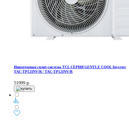
Инверторная сплит-система TCL СЕРИЯ GENTLE COOL Inverter
TAC-TP12INV/R / TAC-TP12INV/R
51999
р.