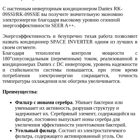
С настенным инверторным кондиционером Dantex RK-
09SSI/RK-09SSIЕ вы получите значительную экономию
электроэнергии благодаря высокому уровню сезонной
энергоэффективности SEER A++.
Энергоэффективность и безупречно тихая работа позволяют
назвать кондиционер SPACE INVERTER одним из лучших в
своем сегменте.
Благодаря технологии контроля мощности с
180°синусоидальным (переменным) током, реализованной в
кондиционерах Dantex с DC инвертором, уровень надежности
и стабильности системы повышается, при этом время
потребления электроэнергии сокращается, точность
температуры охлаждения или обогрева увеличивается.
Преимущества
:
Фильтр с ионами серебра
. Убивает бактерии или
уменьшает их активность, разрушая структуру и
задерживает их. Серебряный элемент, содержащийся на
фильтре, постоянно выпускает ионы серебра для
увеличения эффективности уничтожения бактерий.
Угольный фильтр
. Состоит из электростатичекого
фильтра, содержащего активированный уголь. Он