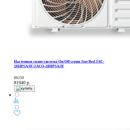
Настенная сплит-система On/Off серия Just Red JAC-
28HPSA/IF/JACO-28HPSA/IF
86250
81940
р.