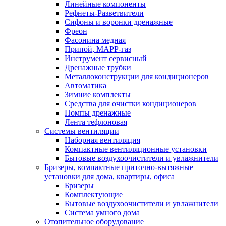
Линейные компоненты
Рефнеты-Разветвители
Сифоны и воронки дренажные
Фреон
Фасонина медная
Припой, МАРР-газ
Инструмент сервисный
Дренажные трубки
Металлоконструкции для кондиционеров
Автоматика
Зимние комплекты
Средства для очистки кондиционеров
Помпы дренажные
Лента тефлоновая
Системы вентиляции
Наборная вентиляция
Компактные вентиляционные установки
Бытовые воздухоочистители и увлажнители
Бризеры, компактные приточно-вытяжные
установки для дома, квартиры, офиса
Бризеры
Комплектующие
Бытовые воздухоочистители и увлажнители
Система умного дома
Отопительное оборудование