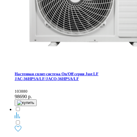
Настенная сплит-система On/Off серия Just LF
JAС-36HPSA/LF/JACO-36HPSA/LF
103880
98690
р.