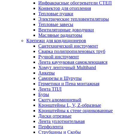
Инфракрасные обогреватели СТЕП
Конвектор для отопления
Тепловые пушки
Электрические тепловентиляторы
Тепловые завесы
Вентиляторные доводчики
Масляные радиаторы
Крепежи для кондиционеров
Сантехнический инструмент
Сварка полипропиленовых труб
Ручной инструмент
Лента каучуковая самоклеющаяся
Хомут ленточный Multiband
Анкеры
Саморезы и Шурупы
Герметики и Пена монтажная
Лента ТПЛ
Буры
Скотч алюминиевый
Кронштейны L, V, Z-образные
Кронштейны к стене оцинкованные
Диски отрезные
Лента уплотнительная
Перфолента
Струбцины и Скобы