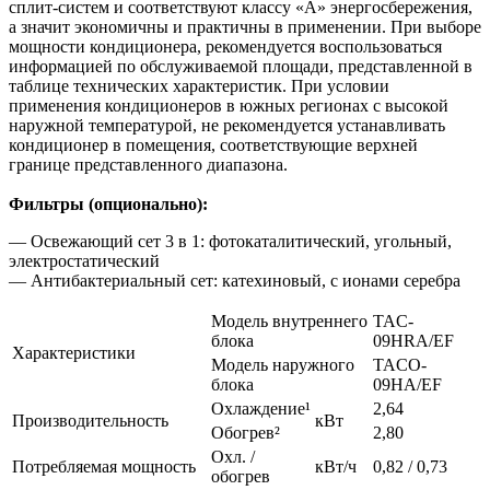
сплит-систем и соответствуют классу «А» энергосбережения,
а значит экономичны и практичны в применении. При выборе
мощности кондиционера, рекомендуется воспользоваться
информацией по обслуживаемой площади, представленной в
таблице технических характеристик. При условии
применения кондиционеров в южных регионах с высокой
наружной температурой, не рекомендуется устанавливать
кондиционер в помещения, соответствующие верхней
границе представленного диапазона.
Фильтры (опционально):
— Освежающий сет 3 в 1: фотокаталитический, угольный,
электростатический
— Антибактериальный сет: катехиновый, с ионами серебра
Модель внутреннего
TAC-
блока
09HRA/EF
Характеристики
Модель наружного
TACO-
блока
09HA/EF
Охлаждение¹
2,64
Производительность
кВт
Обогрев²
2,80
Охл. /
Потребляемая мощность
кВт/ч
0,82 / 0,73
обогрев