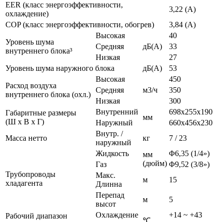
EER (класс энергоэффективности,
3,22 (А)
охлаждение)
COP (класс энергоэффективности, обогрев)
3,84 (А)
Высокая
40
Уровень шума
Средняя
дБ(A)
33
внутреннего блока³
Низкая
27
Уровень шума наружного блока
дБ(A)
53
Высокая
450
Расход воздуха
Средняя
м3/ч
350
внутреннего блока (охл.)
Низкая
300
Внутренний
698x255x190
Габаритные размеры
мм
(Ш х В х Г)
Наружный
660x456x230
Внутр. /
Масса нетто
кг
7 / 23
наружный
Жидкость
Φ6,35 (1/4»)
мм
(дюйм)
Газ
Φ9,52 (3/8»)
Трубопроводы
Макс.
м
15
хладагента
Длинна
Перепад
м
5
высот
Охлаждение
+14 ~ +43
Рабочий диапазон
℃