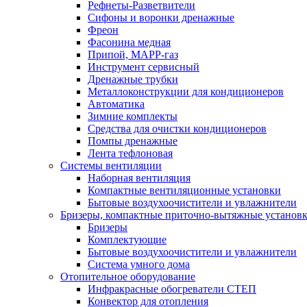
Рефнеты-Разветвители
Сифоны и воронки дренажные
Фреон
Фасонина медная
Припой, МАРР-газ
Инструмент сервисный
Дренажные трубки
Металлоконструкции для кондиционеров
Автоматика
Зимние комплекты
Средства для очистки кондиционеров
Помпы дренажные
Лента тефлоновая
Системы вентиляции
Наборная вентиляция
Компактные вентиляционные установки
Бытовые воздухоочистители и увлажнители
Бризеры, компактные приточно-вытяжные установки
Бризеры
Комплектующие
Бытовые воздухоочистители и увлажнители
Система умного дома
Отопительное оборудование
Инфракрасные обогреватели СТЕП
Конвектор для отопления