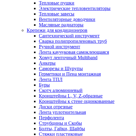
Тепловые пушки
Электрические тепловентиляторы
Тепловые завесы
Вентиляторные доводчики
Масляные радиаторы
Крепежи для кондиционеров
Сантехнический инструмент
Сварка полипропиленовых труб
Ручной инструмент
Лента каучуковая самоклеющаяся
Хомут ленточный Multiband
Анкеры
Саморезы и Шурупы
Герметики и Пена монтажная
Лента ТПЛ
Буры
Скотч алюминиевый
Кронштейны L, V, Z-образные
Кронштейны к стене оцинкованные
Диски отрезные
Лента уплотнительная
Перфолента
Струбцины и Скобы
Болты, Гайки, Шайбы
Стяжки пластиковые