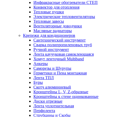
Инфракрасные обогреватели СТЕП
Конвектор для отопления
Тепловые пушки
Электрические тепловентиляторы
Тепловые завесы
Вентиляторные доводчики
Масляные радиаторы
Крепежи для кондиционеров
Сантехнический инструмент
Сварка полипропиленовых труб
Ручной инструмент
Лента каучуковая самоклеющаяся
Хомут ленточный Multiband
Анкеры
Саморезы и Шурупы
Герметики и Пена монтажная
Лента ТПЛ
Буры
Скотч алюминиевый
Кронштейны L, V, Z-образные
Кронштейны к стене оцинкованные
Диски отрезные
Лента уплотнительная
Перфолента
Струбцины и Скобы