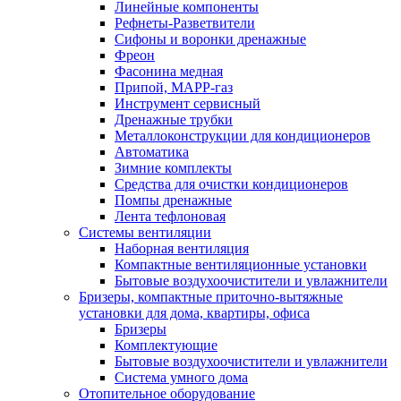
Линейные компоненты
Рефнеты-Разветвители
Сифоны и воронки дренажные
Фреон
Фасонина медная
Припой, МАРР-газ
Инструмент сервисный
Дренажные трубки
Металлоконструкции для кондиционеров
Автоматика
Зимние комплекты
Средства для очистки кондиционеров
Помпы дренажные
Лента тефлоновая
Системы вентиляции
Наборная вентиляция
Компактные вентиляционные установки
Бытовые воздухоочистители и увлажнители
Бризеры, компактные приточно-вытяжные
установки для дома, квартиры, офиса
Бризеры
Комплектующие
Бытовые воздухоочистители и увлажнители
Система умного дома
Отопительное оборудование