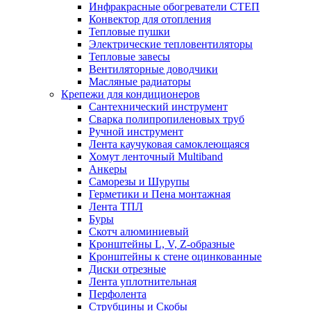
Инфракрасные обогреватели СТЕП
Конвектор для отопления
Тепловые пушки
Электрические тепловентиляторы
Тепловые завесы
Вентиляторные доводчики
Масляные радиаторы
Крепежи для кондиционеров
Сантехнический инструмент
Сварка полипропиленовых труб
Ручной инструмент
Лента каучуковая самоклеющаяся
Хомут ленточный Multiband
Анкеры
Саморезы и Шурупы
Герметики и Пена монтажная
Лента ТПЛ
Буры
Скотч алюминиевый
Кронштейны L, V, Z-образные
Кронштейны к стене оцинкованные
Диски отрезные
Лента уплотнительная
Перфолента
Струбцины и Скобы