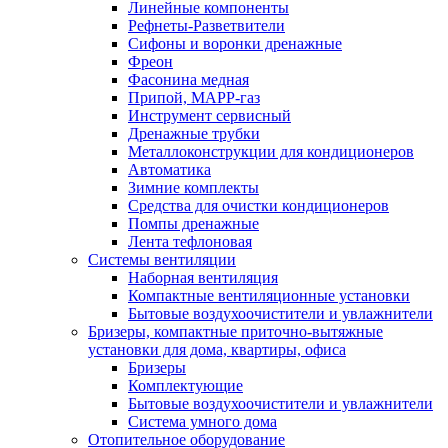
Линейные компоненты
Рефнеты-Разветвители
Сифоны и воронки дренажные
Фреон
Фасонина медная
Припой, МАРР-газ
Инструмент сервисный
Дренажные трубки
Металлоконструкции для кондиционеров
Автоматика
Зимние комплекты
Средства для очистки кондиционеров
Помпы дренажные
Лента тефлоновая
Системы вентиляции
Наборная вентиляция
Компактные вентиляционные установки
Бытовые воздухоочистители и увлажнители
Бризеры, компактные приточно-вытяжные
установки для дома, квартиры, офиса
Бризеры
Комплектующие
Бытовые воздухоочистители и увлажнители
Система умного дома
Отопительное оборудование