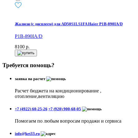
Жалюзи (с дисплеем) для AD50S1LS1FA Haier P1B-890IA/D
P1B-890IA/D
8100
р.
Требуется помощь?
заявка на расчет
Расчет бюджета на кондиционирование ,
отопление,вентиляцию
+7 (4922) 60-25-26
+7 (920) 900-68-05
Помогаем по любым вопросам продажи и сервиса
info@ket33.ru