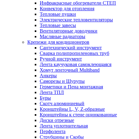
Инфракрасные обогреватели СТЕП
Конвектор для отопления
Тепловые пушки
Электрические тепловентиляторы
Тепловые завесы
Вентиляторные доводчики
Масляные радиаторы
Крепежи для кондиционеров
Сантехнический инструмент
Сварка полипропиленовых труб
Ручной инструмент
Лента каучуковая самоклеющаяся
Хомут ленточный Multiband
Анкеры
Саморезы и Шурупы
Герметики и Пена монтажная
Лента ТПЛ
Буры
Скотч алюминиевый
Кронштейны L, V, Z-образные
Кронштейны к стене оцинкованные
Диски отрезные
Лента уплотнительная
Перфолента
Струбцины и Скобы