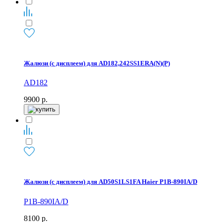
Жалюзи (с дисплеем) для AD182,242SS1ERA(N)(P)
AD182
9900
р.
Жалюзи (с дисплеем) для AD50S1LS1FA Haier P1B-890IA/D
P1B-890IA/D
8100
р.