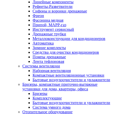
Линейные компоненты
Рефнеты-Разветвители
Сифоны и воронки дренажные
Фреон
Фасонина медная
Припой, МАРР-газ
Инструмент сервисный
Дренажные трубки
Металлоконструкции для кондиционеров
Автоматика
Зимние комплекты
Средства для очистки кондиционеров
Помпы дренажные
Лента тефлоновая
Системы вентиляции
Наборная вентиляция
Компактные вентиляционные установки
Бытовые воздухоочистители и увлажнители
Бризеры, компактные приточно-вытяжные
установки для дома, квартиры, офиса
Бризеры
Комплектующие
Бытовые воздухоочистители и увлажнители
Система умного дома
Отопительное оборудование