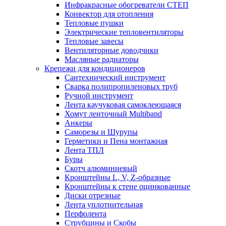
Инфракрасные обогреватели СТЕП
Конвектор для отопления
Тепловые пушки
Электрические тепловентиляторы
Тепловые завесы
Вентиляторные доводчики
Масляные радиаторы
Крепежи для кондиционеров
Сантехнический инструмент
Сварка полипропиленовых труб
Ручной инструмент
Лента каучуковая самоклеющаяся
Хомут ленточный Multiband
Анкеры
Саморезы и Шурупы
Герметики и Пена монтажная
Лента ТПЛ
Буры
Скотч алюминиевый
Кронштейны L, V, Z-образные
Кронштейны к стене оцинкованные
Диски отрезные
Лента уплотнительная
Перфолента
Струбцины и Скобы