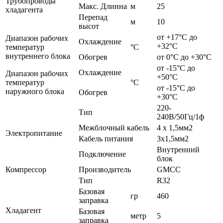
Трубопроводы
Макс. Длинна
м
25
хладагента
Перепад
м
10
высот
от +17°C до
Диапазон рабочих
Охлаждение
+32°С
температур
°С
внутреннего блока
Обогрев
от 0°C до +30°С
от -15°C до
Охлаждение
Диапазон рабочих
+50°С
температур
°С
от -15°C до
наружного блока
Обогрев
+30°С
220-
Тип
240В/50Гц/1ф
Межблочный кабель
4 х 1,5мм2
Электропитание
Кабель питания
3х1,5мм2
Внутренний
Подключение
блок
Компрессор
Производитель
GMCC
Тип
R32
Базовая
гр
460
заправка
Хладагент
Базовая
метр
5
заправка