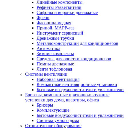
Линейные компоненты
Рефнеты-Разветвители
Сифоны и воронки дренажные
Фреон
Фасонина медная
Припой, МАРР-газ
Инструмент сервисный
Дренажные трубки
Металлоконструкции для кондиционеров
Автоматика
Зимние комплекты
Средства для очистки кондиционеров
Помпы дренажные
Лента тефлоновая
Системы вентиляции
Наборная вентиляция
Компактные вентиляционные установки
Бытовые воздухоочистители и увлажнители
Бризеры, компактные приточно-вытяжные
установки для дома, квартиры, офиса
Бризеры
Комплектующие
Бытовые воздухоочистители и увлажнители
Система умного дома
Отопительное оборудование