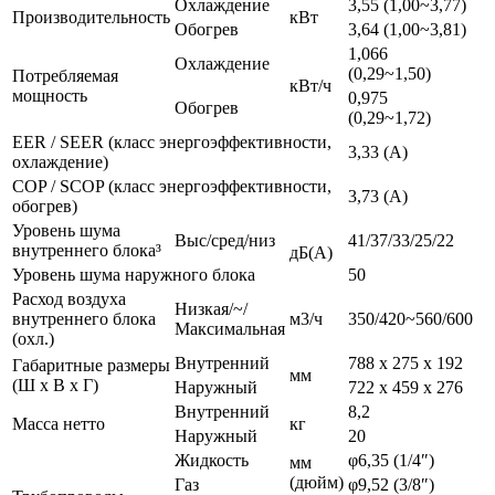
Охлаждение
3,55 (1,00~3,77)
Производительность
кВт
Обогрев
3,64 (1,00~3,81)
1,066
Охлаждение
(0,29~1,50)
Потребляемая
кВт/ч
мощность
0,975
Обогрев
(0,29~1,72)
EER / SEER (класс энергоэффективности,
3,33 (A)
охлаждение)
COP / SCOP (класс энергоэффективности,
3,73 (A)
обогрев)
Уровень шума
Выс/сред/низ
41/37/33/25/22
внутреннего блока³
дБ(A)
Уровень шума наружного блока
50
Расход воздуха
Низкая/~/
внутреннего блока
м3/ч
350/420~560/600
Максимальная
(охл.)
Внутренний
788 х 275 х 192
Габаритные размеры
мм
(Ш х В х Г)
Наружный
722 х 459 х 276
Внутренний
8,2
Масса нетто
кг
Наружный
20
Жидкость
φ6,35 (1/4″)
мм
(дюйм)
Газ
φ9,52 (3/8″)