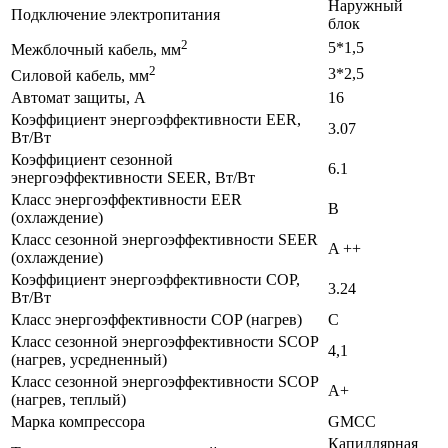
Наружный
Подключение электропитания
блок
2
5*1,5
Межблочный кабель, мм
2
3*2,5
Силовой кабель, мм
Автомат защиты, А
16
Коэффициент энергоэффективности EER,
3.07
Вт/Вт
Коэффициент сезонной
6.1
энергоэффективности SEER, Вт/Вт
Класс энергоэффективности EER
В
(охлаждение)
Класс сезонной энергоэффективности SEER
A ++
(охлаждение)
Коэффициент энергоэффективности COP,
3.24
Вт/Вт
Класс энергоэффективности COP (нагрев)
C
Класс сезонной энергоэффективности SCOP
4,1
(нагрев, усредненный)
Класс сезонной энергоэффективности SCOP
A+
(нагрев, теплый)
Марка компрессора
GMCC
Капиллярная