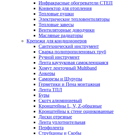
Инфракрасные обогреватели СТЕП
Конвектор для отопления
Тепловые пушки
Электрические тепловентиляторы
Тепловые завесы
Вентиляторные доводчики
Масляные радиаторы
Крепежи для кондиционеров
Сантехнический инструмент
Сварка полипропиленовых труб
Ручной инструмент
Лента каучуковая самоклеющаяся
Хомут ленточный Multiband
Анкеры
Саморезы и Шурупы
Герметики и Пена монтажная
Лента ТПЛ
Буры
Скотч алюминиевый
Кронштейны L, V, Z-образные
Кронштейны к стене оцинкованные
Диски отрезные
Лента уплотнительная
Перфолента
Струбцины и Скобы