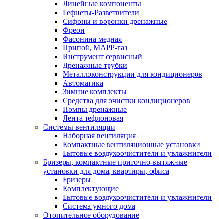
Линейные компоненты
Рефнеты-Разветвители
Сифоны и воронки дренажные
Фреон
Фасонина медная
Припой, МАРР-газ
Инструмент сервисный
Дренажные трубки
Металлоконструкции для кондиционеров
Автоматика
Зимние комплекты
Средства для очистки кондиционеров
Помпы дренажные
Лента тефлоновая
Системы вентиляции
Наборная вентиляция
Компактные вентиляционные установки
Бытовые воздухоочистители и увлажнители
Бризеры, компактные приточно-вытяжные
установки для дома, квартиры, офиса
Бризеры
Комплектующие
Бытовые воздухоочистители и увлажнители
Система умного дома
Отопительное оборудование