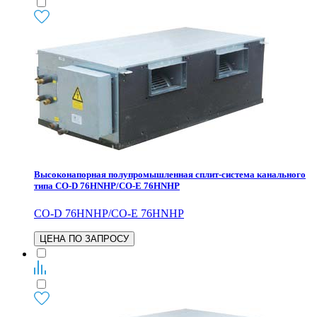
Высоконапорная полупромышленная сплит-система канального
типа CO-D 76HNHP/CO-E 76HNHP
CO-D 76HNHP/CO-E 76HNHP
ЦЕНА ПО ЗАПРОСУ