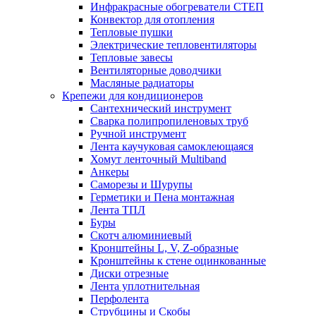
Инфракрасные обогреватели СТЕП
Конвектор для отопления
Тепловые пушки
Электрические тепловентиляторы
Тепловые завесы
Вентиляторные доводчики
Масляные радиаторы
Крепежи для кондиционеров
Сантехнический инструмент
Сварка полипропиленовых труб
Ручной инструмент
Лента каучуковая самоклеющаяся
Хомут ленточный Multiband
Анкеры
Саморезы и Шурупы
Герметики и Пена монтажная
Лента ТПЛ
Буры
Скотч алюминиевый
Кронштейны L, V, Z-образные
Кронштейны к стене оцинкованные
Диски отрезные
Лента уплотнительная
Перфолента
Струбцины и Скобы