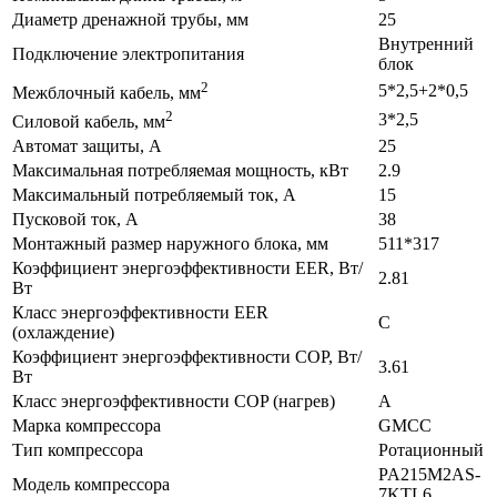
Диаметр дренажной трубы, мм
25
Внутренний
Подключение электропитания
блок
2
5*2,5+2*0,5
Межблочный кабель, мм
2
3*2,5
Силовой кабель, мм
Автомат защиты, А
25
Максимальная потребляемая мощность, кВт
2.9
Максимальный потребляемый ток, А
15
Пусковой ток, А
38
Монтажный размер наружного блока, мм
511*317
Коэффициент энергоэффективности EER, Вт/
2.81
Вт
Класс энергоэффективности EER
С
(охлаждение)
Коэффициент энергоэффективности COP, Вт/
3.61
Вт
Класс энергоэффективности COP (нагрев)
A
Марка компрессора
GMCC
Тип компрессора
Ротационный
PA215M2AS-
Модель компрессора
7KTL6