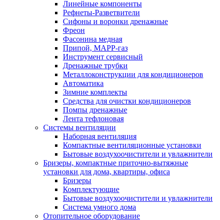
Линейные компоненты
Рефнеты-Разветвители
Сифоны и воронки дренажные
Фреон
Фасонина медная
Припой, МАРР-газ
Инструмент сервисный
Дренажные трубки
Металлоконструкции для кондиционеров
Автоматика
Зимние комплекты
Средства для очистки кондиционеров
Помпы дренажные
Лента тефлоновая
Системы вентиляции
Наборная вентиляция
Компактные вентиляционные установки
Бытовые воздухоочистители и увлажнители
Бризеры, компактные приточно-вытяжные
установки для дома, квартиры, офиса
Бризеры
Комплектующие
Бытовые воздухоочистители и увлажнители
Система умного дома
Отопительное оборудование