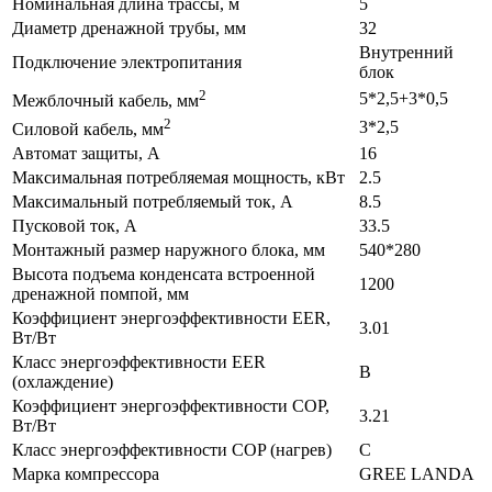
Номинальная длина трассы, м
5
Диаметр дренажной трубы, мм
32
Внутренний
Подключение электропитания
блок
2
5*2,5+3*0,5
Межблочный кабель, мм
2
3*2,5
Силовой кабель, мм
Автомат защиты, А
16
Максимальная потребляемая мощность, кВт
2.5
Максимальный потребляемый ток, А
8.5
Пусковой ток, А
33.5
Монтажный размер наружного блока, мм
540*280
Высота подъема конденсата встроенной
1200
дренажной помпой, мм
Коэффициент энергоэффективности EER,
3.01
Вт/Вт
Класс энергоэффективности EER
В
(охлаждение)
Коэффициент энергоэффективности COP,
3.21
Вт/Вт
Класс энергоэффективности COP (нагрев)
C
Марка компрессора
GREE LANDA