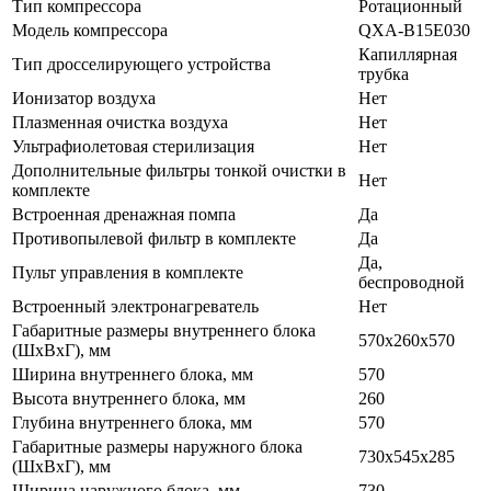
Тип компрессора
Ротационный
Модель компрессора
QXA-B15E030
Капиллярная
Тип дросселирующего устройства
трубка
Ионизатор воздуха
Нет
Плазменная очистка воздуха
Нет
Ультрафиолетовая стерилизация
Нет
Дополнительные фильтры тонкой очистки в
Нет
комплекте
Встроенная дренажная помпа
Да
Противопылевой фильтр в комплекте
Да
Да,
Пульт управления в комплекте
беспроводной
Встроенный электронагреватель
Нет
Габаритные размеры внутреннего блока
570x260x570
(ШхВхГ), мм
Ширина внутреннего блока, мм
570
Высота внутреннего блока, мм
260
Глубина внутреннего блока, мм
570
Габаритные размеры наружного блока
730x545x285
(ШхВхГ), мм
Ширина наружного блока, мм
730