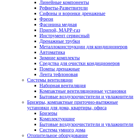
Линейные компоненты
Рефнеты-Разветвители
Сифоны и воронки дренажные
Фреон
Фасонина медная
Припой, МАРР-газ
Инструмент сервисный
Дренажные трубки
Металлоконструкции для кондиционеров
Автоматика
Зимние комплекты
Средства для очистки кондиционеров
Помпы дренажные
Лента тефлоновая
Системы вентиляции
Наборная вентиляция
Компактные вентиляционные установки
Бытовые воздухоочистители и увлажнители
Бризеры, компактные приточно-вытяжные
установки для дома, квартиры, офиса
Бризеры
Комплектующие
Бытовые воздухоочистители и увлажнители
Система умного дома
Отопительное оборудование