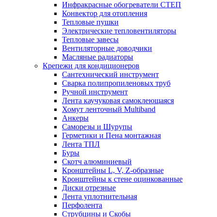
Инфракрасные обогреватели СТЕП
Конвектор для отопления
Тепловые пушки
Электрические тепловентиляторы
Тепловые завесы
Вентиляторные доводчики
Масляные радиаторы
Крепежи для кондиционеров
Сантехнический инструмент
Сварка полипропиленовых труб
Ручной инструмент
Лента каучуковая самоклеющаяся
Хомут ленточный Multiband
Анкеры
Саморезы и Шурупы
Герметики и Пена монтажная
Лента ТПЛ
Буры
Скотч алюминиевый
Кронштейны L, V, Z-образные
Кронштейны к стене оцинкованные
Диски отрезные
Лента уплотнительная
Перфолента
Струбцины и Скобы