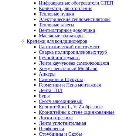
Инфракрасные обогреватели СТЕП
Конвектор для отопления
Тепловые пушки
Электрические тепловентиляторы
Тепловые завесы
Вентиляторные доводчики
Масляные радиаторы
Крепежи для кондиционеров
Сантехнический инструмент
Сварка полипропиленовых труб
Ручной инструмент
Лента каучуковая самоклеющаяся
Хомут ленточный Multiband
Анкеры
Саморезы и Шурупы
Герметики и Пена монтажная
Лента ТПЛ
Буры
Скотч алюминиевый
Кронштейны L, V, Z-образные
Кронштейны к стене оцинкованные
Диски отрезные
Лента уплотнительная
Перфолента
Струбцины и Скобы