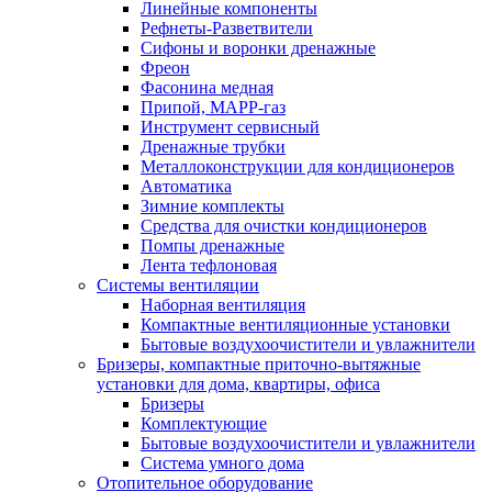
Линейные компоненты
Рефнеты-Разветвители
Сифоны и воронки дренажные
Фреон
Фасонина медная
Припой, МАРР-газ
Инструмент сервисный
Дренажные трубки
Металлоконструкции для кондиционеров
Автоматика
Зимние комплекты
Средства для очистки кондиционеров
Помпы дренажные
Лента тефлоновая
Системы вентиляции
Наборная вентиляция
Компактные вентиляционные установки
Бытовые воздухоочистители и увлажнители
Бризеры, компактные приточно-вытяжные
установки для дома, квартиры, офиса
Бризеры
Комплектующие
Бытовые воздухоочистители и увлажнители
Система умного дома
Отопительное оборудование