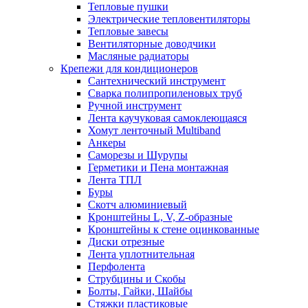
Тепловые пушки
Электрические тепловентиляторы
Тепловые завесы
Вентиляторные доводчики
Масляные радиаторы
Крепежи для кондиционеров
Сантехнический инструмент
Сварка полипропиленовых труб
Ручной инструмент
Лента каучуковая самоклеющаяся
Хомут ленточный Multiband
Анкеры
Саморезы и Шурупы
Герметики и Пена монтажная
Лента ТПЛ
Буры
Скотч алюминиевый
Кронштейны L, V, Z-образные
Кронштейны к стене оцинкованные
Диски отрезные
Лента уплотнительная
Перфолента
Струбцины и Скобы
Болты, Гайки, Шайбы
Стяжки пластиковые