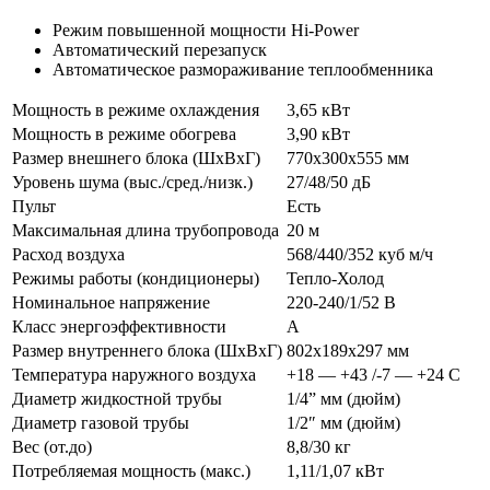
Режим повышенной мощности Hi-Power
Автоматический перезапуск
Автоматическое размораживание теплообменника
Мощность в режиме охлаждения
3,65 кВт
Мощность в режиме обогрева
3,90 кВт
Размер внешнего блока (ШхВхГ)
770x300x555 мм
Уровень шума (выс./сред./низк.)
27/48/50 дБ
Пульт
Есть
Максимальная длина трубопровода
20 м
Расход воздуха
568/440/352 куб м/ч
Режимы работы (кондиционеры)
Тепло-Холод
Номинальное напряжение
220-240/1/52 В
Класс энергоэффективности
А
Размер внутреннего блока (ШхВхГ)
802x189x297 мм
Температура наружного воздуха
+18 — +43 /-7 — +24 С
Диаметр жидкостной трубы
1/4” мм (дюйм)
Диаметр газовой трубы
1/2″ мм (дюйм)
Вес (от.до)
8,8/30 кг
Потребляемая мощность (макс.)
1,11/1,07 кВт