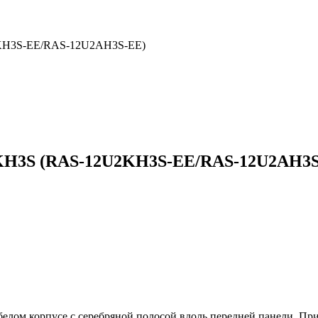
2KH3S-EE/RAS-12U2AH3S-EE)
KH3S (RAS-12U2KH3S-EE/RAS-12U2AH3S
лом корпусе с серебряной полосой вдоль передней панели. При