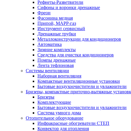
Рефнеты-Разветвители
Сифоны и воронки дренажные
Фреон
Фасонина медная
Припой, МАРР-газ
Инструмент сервисный
Дренажные трубки
Металлоконструкции для кондиционеров
Автоматика
Зимние комплекты
Средства для очистки кондиционеров
Помпы дренажные
Лента тефлоновая
Системы вентиляции
Наборная вентиляция
Компактные вентиляционные установки
Бытовые воздухоочистители и увлажнители
Бризеры, компактные приточно-вытяжные установки
Бризеры
Комплектующие
Бытовые воздухоочистители и увлажнители
Система умного дома
Отопительное оборудование
Инфракрасные обогреватели СТЕП
Конвектор для отопления