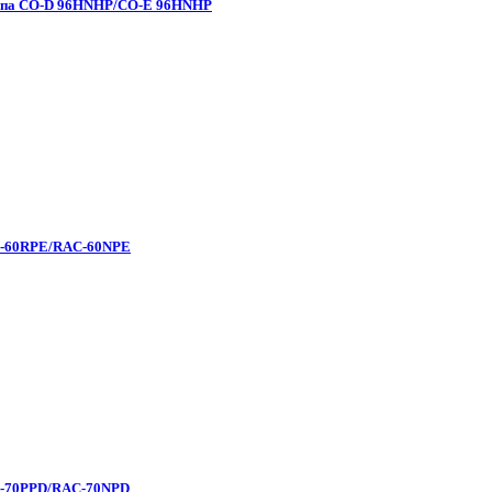
типа CO-D 96HNHP/CO-E 96HNHP
AK-60RPE/RAC-60NPE
AK-70PPD/RAC-70NPD