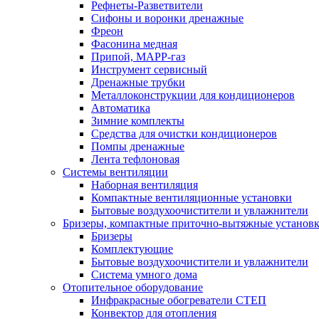
Рефнеты-Разветвители
Сифоны и воронки дренажные
Фреон
Фасонина медная
Припой, МАРР-газ
Инструмент сервисный
Дренажные трубки
Металлоконструкции для кондиционеров
Автоматика
Зимние комплекты
Средства для очистки кондиционеров
Помпы дренажные
Лента тефлоновая
Системы вентиляции
Наборная вентиляция
Компактные вентиляционные установки
Бытовые воздухоочистители и увлажнители
Бризеры, компактные приточно-вытяжные установки
Бризеры
Комплектующие
Бытовые воздухоочистители и увлажнители
Система умного дома
Отопительное оборудование
Инфракрасные обогреватели СТЕП
Конвектор для отопления