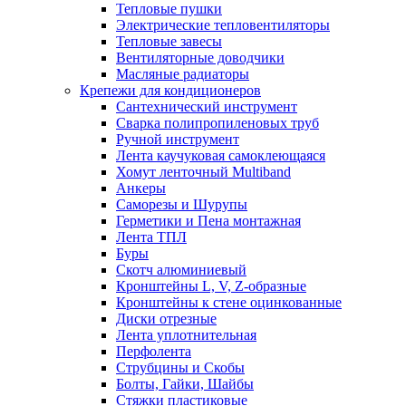
Тепловые пушки
Электрические тепловентиляторы
Тепловые завесы
Вентиляторные доводчики
Масляные радиаторы
Крепежи для кондиционеров
Сантехнический инструмент
Сварка полипропиленовых труб
Ручной инструмент
Лента каучуковая самоклеющаяся
Хомут ленточный Multiband
Анкеры
Саморезы и Шурупы
Герметики и Пена монтажная
Лента ТПЛ
Буры
Скотч алюминиевый
Кронштейны L, V, Z-образные
Кронштейны к стене оцинкованные
Диски отрезные
Лента уплотнительная
Перфолента
Струбцины и Скобы
Болты, Гайки, Шайбы
Стяжки пластиковые