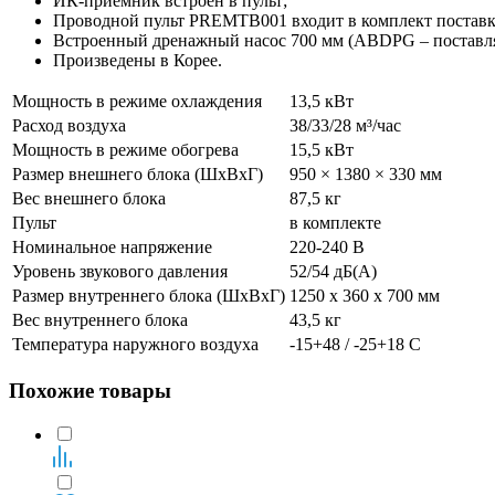
ИК-приемник встроен в пульт;
Проводной пульт PREMTB001 входит в комплект постав
Встроенный дренажный насос 700 мм (ABDPG – поставля
Произведены в Корее.
Мощность в режиме охлаждения
13,5 кВт
Расход воздуха
38/33/28 м³/час
Мощность в режиме обогрева
15,5 кВт
Размер внешнего блока (ШхВхГ)
950 × 1380 × 330 мм
Вес внешнего блока
87,5 кг
Пульт
в комплекте
Номинальное напряжение
220-240 В
Уровень звукового давления
52/54 дБ(А)
Размер внутреннего блока (ШхВхГ)
1250 х 360 х 700 мм
Вес внутреннего блока
43,5 кг
Температура наружного воздуха
-15+48 / -25+18 С
Похожие товары