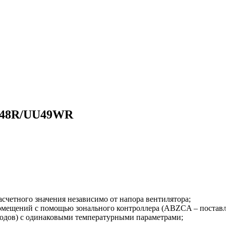
M48R/UU49WR
асчетного значения независимо от напора вентилятора;
омещений с помощью зонального контроллера (ABZCA – поставл
водов) с одинаковыми температурными параметрами;