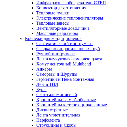
Инфракрасные обогреватели СТЕП
Конвектор для отопления
Тепловые пушки
Электрические тепловентиляторы
Тепловые завесы
Вентиляторные доводчики
Масляные радиаторы
Крепежи для кондиционеров
Сантехнический инструмент
Сварка полипропиленовых труб
Ручной инструмент
Лента каучуковая самоклеющаяся
Хомут ленточный Multiband
Анкеры
Саморезы и Шурупы
Герметики и Пена монтажная
Лента ТПЛ
Буры
Скотч алюминиевый
Кронштейны L, V, Z-образные
Кронштейны к стене оцинкованные
Диски отрезные
Лента уплотнительная
Перфолента
Струбцины и Скобы