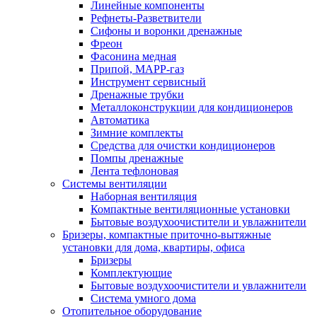
Линейные компоненты
Рефнеты-Разветвители
Сифоны и воронки дренажные
Фреон
Фасонина медная
Припой, МАРР-газ
Инструмент сервисный
Дренажные трубки
Металлоконструкции для кондиционеров
Автоматика
Зимние комплекты
Средства для очистки кондиционеров
Помпы дренажные
Лента тефлоновая
Системы вентиляции
Наборная вентиляция
Компактные вентиляционные установки
Бытовые воздухоочистители и увлажнители
Бризеры, компактные приточно-вытяжные
установки для дома, квартиры, офиса
Бризеры
Комплектующие
Бытовые воздухоочистители и увлажнители
Система умного дома
Отопительное оборудование