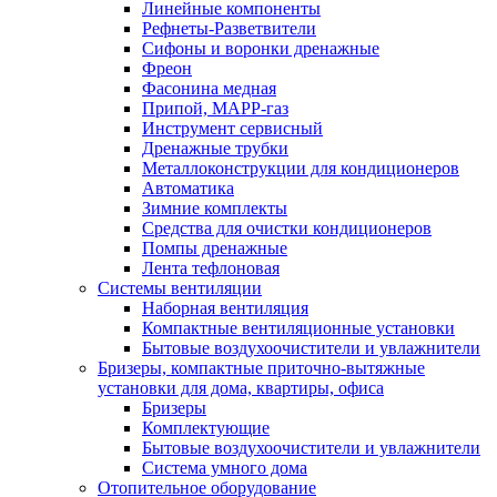
Линейные компоненты
Рефнеты-Разветвители
Сифоны и воронки дренажные
Фреон
Фасонина медная
Припой, МАРР-газ
Инструмент сервисный
Дренажные трубки
Металлоконструкции для кондиционеров
Автоматика
Зимние комплекты
Средства для очистки кондиционеров
Помпы дренажные
Лента тефлоновая
Системы вентиляции
Наборная вентиляция
Компактные вентиляционные установки
Бытовые воздухоочистители и увлажнители
Бризеры, компактные приточно-вытяжные
установки для дома, квартиры, офиса
Бризеры
Комплектующие
Бытовые воздухоочистители и увлажнители
Система умного дома
Отопительное оборудование