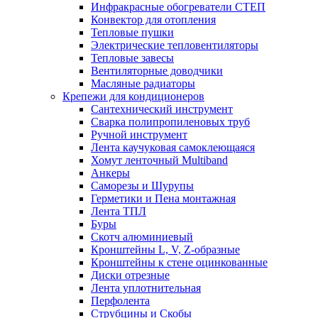
Инфракрасные обогреватели СТЕП
Конвектор для отопления
Тепловые пушки
Электрические тепловентиляторы
Тепловые завесы
Вентиляторные доводчики
Масляные радиаторы
Крепежи для кондиционеров
Сантехнический инструмент
Сварка полипропиленовых труб
Ручной инструмент
Лента каучуковая самоклеющаяся
Хомут ленточный Multiband
Анкеры
Саморезы и Шурупы
Герметики и Пена монтажная
Лента ТПЛ
Буры
Скотч алюминиевый
Кронштейны L, V, Z-образные
Кронштейны к стене оцинкованные
Диски отрезные
Лента уплотнительная
Перфолента
Струбцины и Скобы