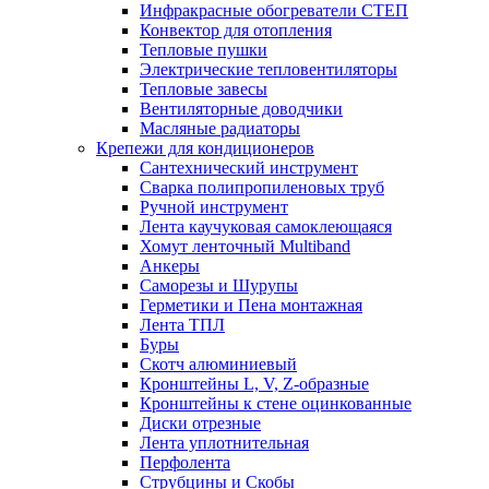
Инфракрасные обогреватели СТЕП
Конвектор для отопления
Тепловые пушки
Электрические тепловентиляторы
Тепловые завесы
Вентиляторные доводчики
Масляные радиаторы
Крепежи для кондиционеров
Сантехнический инструмент
Сварка полипропиленовых труб
Ручной инструмент
Лента каучуковая самоклеющаяся
Хомут ленточный Multiband
Анкеры
Саморезы и Шурупы
Герметики и Пена монтажная
Лента ТПЛ
Буры
Скотч алюминиевый
Кронштейны L, V, Z-образные
Кронштейны к стене оцинкованные
Диски отрезные
Лента уплотнительная
Перфолента
Струбцины и Скобы