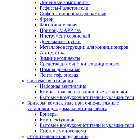
Линейные компоненты
Рефнеты-Разветвители
Сифоны и воронки дренажные
Фреон
Фасонина медная
Припой, МАРР-газ
Инструмент сервисный
Дренажные трубки
Металлоконструкции для кондиционеров
Автоматика
Зимние комплекты
Средства для очистки кондиционеров
Помпы дренажные
Лента тефлоновая
Системы вентиляции
Наборная вентиляция
Компактные вентиляционные установки
Бытовые воздухоочистители и увлажнители
Бризеры, компактные приточно-вытяжные
установки для дома, квартиры, офиса
Бризеры
Комплектующие
Бытовые воздухоочистители и увлажнители
Система умного дома
Отопительное оборудование