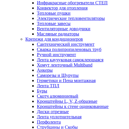
Инфракрасные обогреватели СТЕП
Конвектор для отопления
Тепловые пушки
Электрические тепловентиляторы
Тепловые завесы
Вентиляторные доводчики
Масляные радиаторы
Крепежи для кондиционеров
Сантехнический инструмент
Сварка полипропиленовых труб
Ручной инструмент
Лента каучуковая самоклеющаяся
Хомут ленточный Multiband
Анкеры
Саморезы и Шурупы
Герметики и Пена монтажная
Лента ТПЛ
Буры
Скотч алюминиевый
Кронштейны L, V, Z-образные
Кронштейны к стене оцинкованные
Диски отрезные
Лента уплотнительная
Перфолента
Струбцины и Скобы