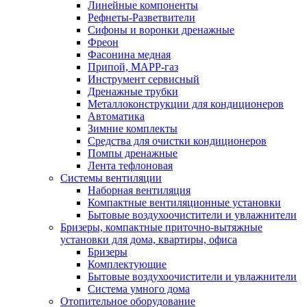
Линейные компоненты
Рефнеты-Разветвители
Сифоны и воронки дренажные
Фреон
Фасонина медная
Припой, МАРР-газ
Инструмент сервисный
Дренажные трубки
Металлоконструкции для кондиционеров
Автоматика
Зимние комплекты
Средства для очистки кондиционеров
Помпы дренажные
Лента тефлоновая
Системы вентиляции
Наборная вентиляция
Компактные вентиляционные установки
Бытовые воздухоочистители и увлажнители
Бризеры, компактные приточно-вытяжные
установки для дома, квартиры, офиса
Бризеры
Комплектующие
Бытовые воздухоочистители и увлажнители
Система умного дома
Отопительное оборудование