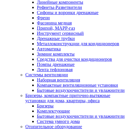
Линейные компоненты
Рефнеты-Разветвители
Сифоны и воронки дренажные
Фреон
Фасонина медная
Припой, МАРР-газ
Инструмент сервисный
Дренажные трубки
Металлоконструкции для кондиционеров
Автоматика
Зимние комплекты
Средства для очистки кондиционеров
Помпы дренажные
Лента тефлоновая
Системы вентиляции
Наборная вентиляция
Компактные вентиляционные установки
Бытовые воздухоочистители и увлажнители
Бризеры, компактные приточно-вытяжные
установки для дома, квартиры, офиса
Бризеры
Комплектующие
Бытовые воздухоочистители и увлажнители
Система умного дома
Отопительное оборудование