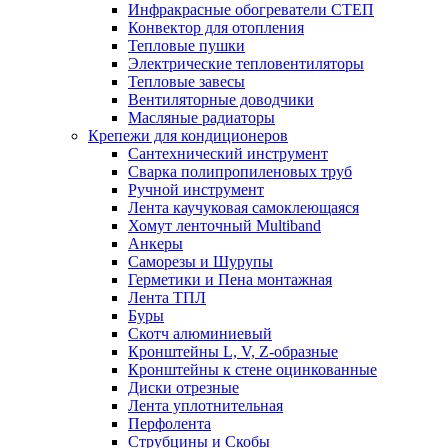
Инфракрасные обогреватели СТЕП
Конвектор для отопления
Тепловые пушки
Электрические тепловентиляторы
Тепловые завесы
Вентиляторные доводчики
Масляные радиаторы
Крепежи для кондиционеров
Сантехнический инструмент
Сварка полипропиленовых труб
Ручной инструмент
Лента каучуковая самоклеющаяся
Хомут ленточный Multiband
Анкеры
Саморезы и Шурупы
Герметики и Пена монтажная
Лента ТПЛ
Буры
Скотч алюминиевый
Кронштейны L, V, Z-образные
Кронштейны к стене оцинкованные
Диски отрезные
Лента уплотнительная
Перфолента
Струбцины и Скобы