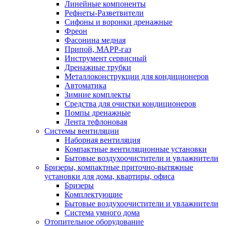
Линейные компоненты
Рефнеты-Разветвители
Сифоны и воронки дренажные
Фреон
Фасонина медная
Припой, МАРР-газ
Инструмент сервисный
Дренажные трубки
Металлоконструкции для кондиционеров
Автоматика
Зимние комплекты
Средства для очистки кондиционеров
Помпы дренажные
Лента тефлоновая
Системы вентиляции
Наборная вентиляция
Компактные вентиляционные установки
Бытовые воздухоочистители и увлажнители
Бризеры, компактные приточно-вытяжные
установки для дома, квартиры, офиса
Бризеры
Комплектующие
Бытовые воздухоочистители и увлажнители
Система умного дома
Отопительное оборудование