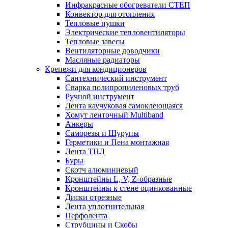
Инфракрасные обогреватели СТЕП
Конвектор для отопления
Тепловые пушки
Электрические тепловентиляторы
Тепловые завесы
Вентиляторные доводчики
Масляные радиаторы
Крепежи для кондиционеров
Сантехнический инструмент
Сварка полипропиленовых труб
Ручной инструмент
Лента каучуковая самоклеющаяся
Хомут ленточный Multiband
Анкеры
Саморезы и Шурупы
Герметики и Пена монтажная
Лента ТПЛ
Буры
Скотч алюминиевый
Кронштейны L, V, Z-образные
Кронштейны к стене оцинкованные
Диски отрезные
Лента уплотнительная
Перфолента
Струбцины и Скобы