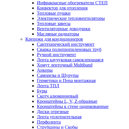
Инфракрасные обогреватели СТЕП
Конвектор для отопления
Тепловые пушки
Электрические тепловентиляторы
Тепловые завесы
Вентиляторные доводчики
Масляные радиаторы
Крепежи для кондиционеров
Сантехнический инструмент
Сварка полипропиленовых труб
Ручной инструмент
Лента каучуковая самоклеющаяся
Хомут ленточный Multiband
Анкеры
Саморезы и Шурупы
Герметики и Пена монтажная
Лента ТПЛ
Буры
Скотч алюминиевый
Кронштейны L, V, Z-образные
Кронштейны к стене оцинкованные
Диски отрезные
Лента уплотнительная
Перфолента
Струбцины и Скобы