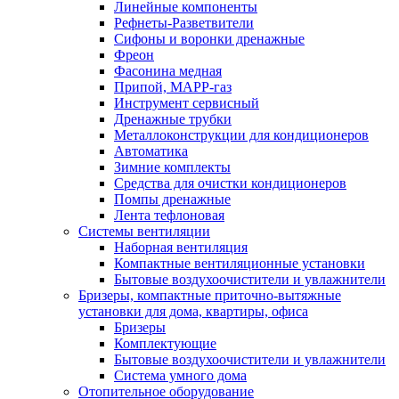
Линейные компоненты
Рефнеты-Разветвители
Сифоны и воронки дренажные
Фреон
Фасонина медная
Припой, МАРР-газ
Инструмент сервисный
Дренажные трубки
Металлоконструкции для кондиционеров
Автоматика
Зимние комплекты
Средства для очистки кондиционеров
Помпы дренажные
Лента тефлоновая
Системы вентиляции
Наборная вентиляция
Компактные вентиляционные установки
Бытовые воздухоочистители и увлажнители
Бризеры, компактные приточно-вытяжные
установки для дома, квартиры, офиса
Бризеры
Комплектующие
Бытовые воздухоочистители и увлажнители
Система умного дома
Отопительное оборудование