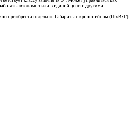
тветствует классу защиты IP 24. Может управляться как
работать автономно или в единой цепи с другими
ожно приобрести отдельно. Габариты с кронштейном (ШxВxГ):