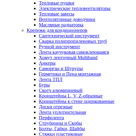
Тепловые пушки
Электрические тепловентиляторы
Тепловые завесы
Вентиляторные доводчики
Масляные радиаторы
Крепежи для кондиционеров
Сантехнический инструмент
Сварка полипропиленовых труб
Ручной инструмент
Лента каучуковая самоклеющаяся
Хомут ленточный Multiband
Анкеры
Саморезы и Шурупы
Герметики и Пена монтажная
Лента ТПЛ
Буры
Скотч алюминиевый
Кронштейны L, V, Z-образные
Кронштейны к стене оцинкованные
Диски отрезные
Лента уплотнительная
Перфолента
Струбцины и Скобы
Болты, Гайки, Шайбы
Стяжки пластиковые