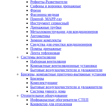
Рефнеты-Разветвители
Сифоны и воронки дренажные
Фреон
Фасонина медная
Припой, МАРР-газ
Инструмент сервисный
Дренажные трубки
Металлоконструкции для кондиционеров
Автоматика
Зимние комплекты
Средства для очистки кондиционеров
Помпы дренажные
Лента тефлоновая
Системы вентиляции
Наборная вентиляция
Компактные вентиляционные установки
Бытовые воздухоочистители и увлажнители
Бризеры, компактные приточно-вытяжные установки
Бризеры
Комплектующие
Бытовые воздухоочистители и увлажнители
Система умного дома
Отопительное оборудование
Инфракрасные обогреватели СТЕП
Конвектор для отопления