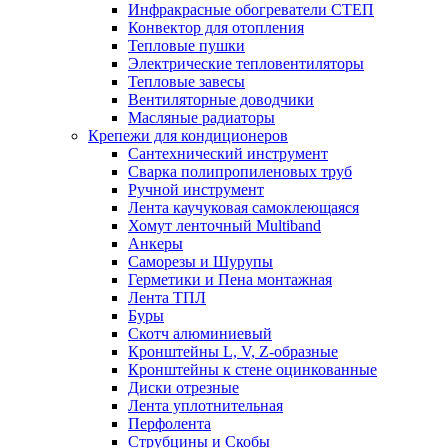
Инфракрасные обогреватели СТЕП
Конвектор для отопления
Тепловые пушки
Электрические тепловентиляторы
Тепловые завесы
Вентиляторные доводчики
Масляные радиаторы
Крепежи для кондиционеров
Сантехнический инструмент
Сварка полипропиленовых труб
Ручной инструмент
Лента каучуковая самоклеющаяся
Хомут ленточный Multiband
Анкеры
Саморезы и Шурупы
Герметики и Пена монтажная
Лента ТПЛ
Буры
Скотч алюминиевый
Кронштейны L, V, Z-образные
Кронштейны к стене оцинкованные
Диски отрезные
Лента уплотнительная
Перфолента
Струбцины и Скобы