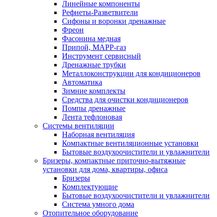
Линейные компоненты
Рефнеты-Разветвители
Сифоны и воронки дренажные
Фреон
Фасонина медная
Припой, МАРР-газ
Инструмент сервисный
Дренажные трубки
Металлоконструкции для кондиционеров
Автоматика
Зимние комплекты
Средства для очистки кондиционеров
Помпы дренажные
Лента тефлоновая
Системы вентиляции
Наборная вентиляция
Компактные вентиляционные установки
Бытовые воздухоочистители и увлажнители
Бризеры, компактные приточно-вытяжные
установки для дома, квартиры, офиса
Бризеры
Комплектующие
Бытовые воздухоочистители и увлажнители
Система умного дома
Отопительное оборудование