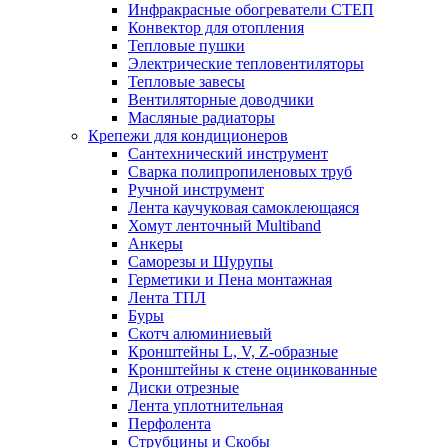
Инфракрасные обогреватели СТЕП
Конвектор для отопления
Тепловые пушки
Электрические тепловентиляторы
Тепловые завесы
Вентиляторные доводчики
Масляные радиаторы
Крепежи для кондиционеров
Сантехнический инструмент
Сварка полипропиленовых труб
Ручной инструмент
Лента каучуковая самоклеющаяся
Хомут ленточный Multiband
Анкеры
Саморезы и Шурупы
Герметики и Пена монтажная
Лента ТПЛ
Буры
Скотч алюминиевый
Кронштейны L, V, Z-образные
Кронштейны к стене оцинкованные
Диски отрезные
Лента уплотнительная
Перфолента
Струбцины и Скобы