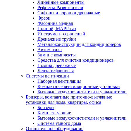
Линейные компоненты
Рефнеты-Разветвители
Сифоны и воронки дренажные
Фреон
Фасонина медная
Припой, МАРР-газ
Инструмент сервисный
Дренажные трубки
Металлоконструкции для кондиционеров
Автоматика
Зимние комплекты
Средства для очистки кондиционеров
Помпы дренажные
Лента тефлоновая
Системы вентиляции
Наборная вентиляция
Компактные вентиляционные установки
Бытовые воздухоочистители и увлажнители
Бризеры, компактные приточно-вытяжные
установки для дома, квартиры, офиса
Бризеры
Комплектующие
Бытовые воздухоочистители и увлажнители
Система умного дома
Отопительное оборудование