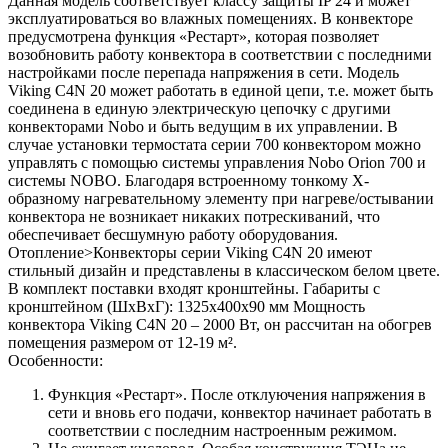
Данная модель соответствует классу защиты IP 24 и может
эксплуатироваться во влажных помещениях. В конвекторе
предусмотрена функция «Рестарт», которая позволяет
возобновить работу конвектора в соответствии с последними
настройками после перепада напряжения в сети. Модель
Viking C4N 20 может работать в единой цепи, т.е. может быть
соединена в единую электрическую цепочку с другими
конвекторами Nobo и быть ведущим в их управлении. В
случае установки термостата серии 700 конвектором можно
управлять с помощью системы управления Nobo Orion 700 и
системы NOBO. Благодаря встроенному тонкому Х-
образному нагревательному элементу при нагреве/остывании
конвектора не возникает никаких потрескиваний, что
обеспечивает бесшумную работу оборудования.
Отопление>Конвекторы серии Viking C4N 20 имеют
стильный дизайн и представлены в классическом белом цвете.
В комплект поставки входят кронштейны. Габариты с
кронштейном (ШxВxГ): 1325x400x90 мм Мощность
конвектора Viking C4N 20 – 2000 Вт, он рассчитан на обогрев
помещения размером от 12-19 м².
Особенности:
Функция «Рестарт». После отклуючения напряжения в
сети и вновь его подачи, конвектор начинает работать в
соответствии с последним настроенным режимом.