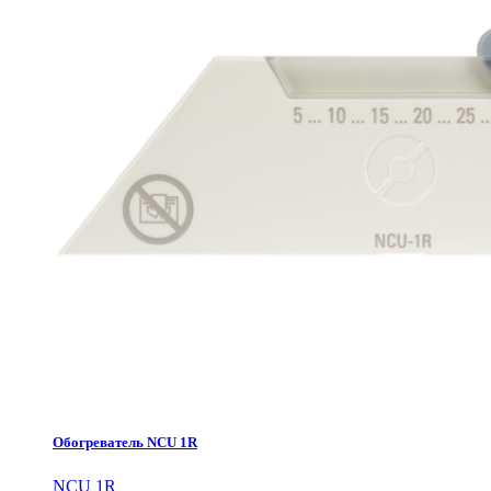
Обогреватель NCU 1R
NCU 1R