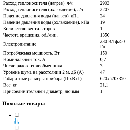
Расход теплоносителя (нагрев), л/ч
2903
Расход теплоносителя (охлаждение), л/ч
2207
Падение давления воды (нагрев), кПа
24
Падение давления воды (охлаждение), кПа
19
Количество вентиляторов
1
Частота вращения, об./мин.
1350
230 В/1ф./50
Электропитание
Гц
Потребляемая мощность, Вт
150
Номинальный ток, А
0,7
Число рядов теплообменника
3
Уровень шума на расстоянии 2 м, дБ (А)
47
Габаритные размеры прибора (ШxВxГ)
620x570x350
Вес, кг
21,1
Присоединительный диаметр, дюймы
1
Похожие товары