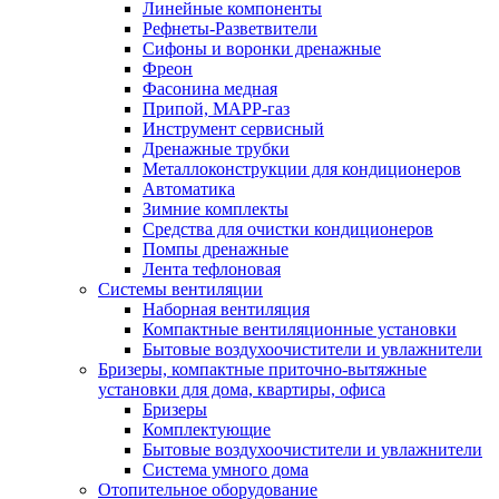
Линейные компоненты
Рефнеты-Разветвители
Сифоны и воронки дренажные
Фреон
Фасонина медная
Припой, МАРР-газ
Инструмент сервисный
Дренажные трубки
Металлоконструкции для кондиционеров
Автоматика
Зимние комплекты
Средства для очистки кондиционеров
Помпы дренажные
Лента тефлоновая
Системы вентиляции
Наборная вентиляция
Компактные вентиляционные установки
Бытовые воздухоочистители и увлажнители
Бризеры, компактные приточно-вытяжные
установки для дома, квартиры, офиса
Бризеры
Комплектующие
Бытовые воздухоочистители и увлажнители
Система умного дома
Отопительное оборудование