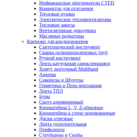
Инфракрасные обогреватели СТЕП
Конвектор для отопления
Тепловые пушки
Электрические тепловентиляторы
Тепловые завесы
Вентиляторные доводчики
Масляные радиаторы
Крепежи для кондиционеров
Сантехнический инструмент
Сварка полипропиленовых труб
Ручной инструмент
Лента каучуковая самоклеющаяся
Хомут ленточный Multiband
Анкеры
Саморезы и Шурупы
Герметики и Пена монтажная
Лента ТПЛ
Буры
Скотч алюминиевый
Кронштейны L, V, Z-образные
Кронштейны к стене оцинкованные
Диски отрезные
Лента уплотнительная
Перфолента
Струбцины и Скобы