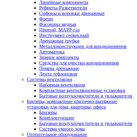
Линейные компоненты
Рефнеты-Разветвители
Сифоны и воронки дренажные
Фреон
Фасонина медная
Припой, МАРР-газ
Инструмент сервисный
Дренажные трубки
Металлоконструкции для кондиционеров
Автоматика
Зимние комплекты
Средства для очистки кондиционеров
Помпы дренажные
Лента тефлоновая
Системы вентиляции
Наборная вентиляция
Компактные вентиляционные установки
Бытовые воздухоочистители и увлажнители
Бризеры, компактные приточно-вытяжные
установки для дома, квартиры, офиса
Бризеры
Комплектующие
Бытовые воздухоочистители и увлажнители
Система умного дома
Отопительное оборудование