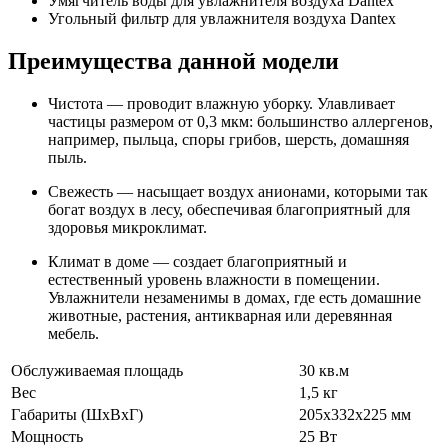
Умягчитель воды для увлажнителя воздуха Dantex
Угольный фильтр для увлажнителя воздуха Dantex
Преимущества данной модели
Чистота — проводит влажную уборку. Улавливает
частицы размером от 0,3 мкм: большинство аллергенов,
например, пыльца, споры грибов, шерсть, домашняя
пыль.
Свежесть — насыщает воздух анионами, которыми так
богат воздух в лесу, обеспечивая благоприятный для
здоровья микроклимат.
Климат в доме — создает благоприятный и
естественный уровень влажности в помещении.
Увлажнители незаменимы в домах, где есть домашние
животные, растения, антикварная или деревянная
мебель.
Обслуживаемая площадь
30 кв.м
Вес
1,5 кг
Габариты (ШхВхГ)
205x332x225 мм
Мощность
25 Вт