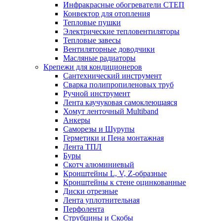
Инфракрасные обогреватели СТЕП
Конвектор для отопления
Тепловые пушки
Электрические тепловентиляторы
Тепловые завесы
Вентиляторные доводчики
Масляные радиаторы
Крепежи для кондиционеров
Сантехнический инструмент
Сварка полипропиленовых труб
Ручной инструмент
Лента каучуковая самоклеющаяся
Хомут ленточный Multiband
Анкеры
Саморезы и Шурупы
Герметики и Пена монтажная
Лента ТПЛ
Буры
Скотч алюминиевый
Кронштейны L, V, Z-образные
Кронштейны к стене оцинкованные
Диски отрезные
Лента уплотнительная
Перфолента
Струбцины и Скобы