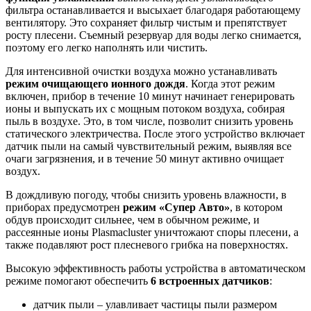
фильтра останавливается и высыхает благодаря работающему
вентилятору. Это сохраняет фильтр чистым и препятствует
росту плесени. Съемный резервуар для воды легко снимается,
поэтому его легко наполнять или чистить.
Для интенсивной очистки воздуха можно устанавливать
режим очищающего ионного дождя
. Когда этот режим
включен, прибор в течение 10 минут начинает генерировать
ионы и выпускать их с мощным потоком воздуха, собирая
пыль в воздухе. Это, в том числе, позволит снизить уровень
статического электричества. После этого устройство включает
датчик пыли на самый чувствительный режим, выявляя все
очаги загрязнения, и в течение 50 минут активно очищает
воздух.
В дождливую погоду, чтобы снизить уровень влажности, в
приборах предусмотрен
режим «Супер Авто»
, в котором
обдув происходит сильнее, чем в обычном режиме, и
рассеянные ионы Plasmacluster уничтожают споры плесени, а
также подавляют рост плесневого грибка на поверхностях.
Высокую эффективность работы устройства в автоматическом
режиме помогают обеспечить
6 встроенных датчиков
:
датчик пыли – улавливает частицы пыли размером