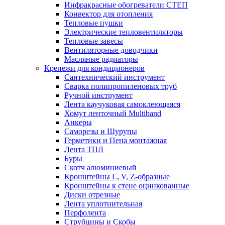
Инфракрасные обогреватели СТЕП
Конвектор для отопления
Тепловые пушки
Электрические тепловентиляторы
Тепловые завесы
Вентиляторные доводчики
Масляные радиаторы
Крепежи для кондиционеров
Сантехнический инструмент
Сварка полипропиленовых труб
Ручной инструмент
Лента каучуковая самоклеющаяся
Хомут ленточный Multiband
Анкеры
Саморезы и Шурупы
Герметики и Пена монтажная
Лента ТПЛ
Буры
Скотч алюминиевый
Кронштейны L, V, Z-образные
Кронштейны к стене оцинкованные
Диски отрезные
Лента уплотнительная
Перфолента
Струбцины и Скобы