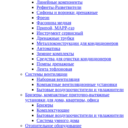
Линейные компоненты
Рефнеты-Разветвители
Сифоны и воронки дренажные
Фреон
Фасонина медная
Припой, МАРР-газ
Инструмент сервисный
Дренажные трубки
Металлоконструкции для кондиционеров
Автоматика
Зимние комплекты
Средства для очистки кондиционеров
Помпы дренажные
Лента тефлоновая
Системы вентиляции
Наборная вентиляция
Компактные вентиляционные установки
Бытовые воздухоочистители и увлажнители
Бризеры, компактные приточно-вытяжные
установки для дома, квартиры, офиса
Бризеры
Комплектующие
Бытовые воздухоочистители и увлажнители
Система умного дома
Отопительное оборудование