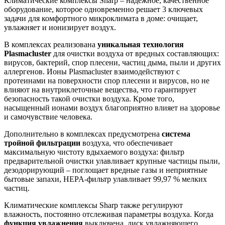
Климатические комплексы Sharp – надежное, качественное
оборудование, которое одновременно решает 3 ключевых
задачи для комфортного микроклимата в доме: очищает,
увлажняет и ионизирует воздух.
В комплексах реализована
уникальная технология
Plasmacluster
для очистки воздуха от вредных составляющих:
вирусов, бактерий, спор плесени, частиц дыма, пыли и других
аллергенов. Ионы Plasmacluster взаимодействуют с
протеинами на поверхности спор плесени и вирусов, но не
влияют на внутриклеточные вещества, что гарантирует
безопасность такой очистки воздуха. Кроме того,
насыщенный ионами воздух благоприятно влияет на здоровье
и самочувствие человека.
Дополнительно в комплексах предусмотрена
система
тройной фильтрации
воздуха, что обеспечивает
максимальную чистоту вдыхаемого воздуха: фильтр
предварительной очистки улавливает крупные частицы пыли,
дезодорирующий – поглощает вредные газы и неприятные
бытовые запахи, HEPA-фильтр улавливает 99,97 % мелких
частиц.
Климатические комплексы Sharp также регулируют
влажность, постоянно отслеживая параметры воздуха. Когда
функция увлажнения
выключена, диск увлажняющего