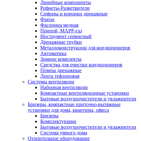
Линейные компоненты
Рефнеты-Разветвители
Сифоны и воронки дренажные
Фреон
Фасонина медная
Припой, МАРР-газ
Инструмент сервисный
Дренажные трубки
Металлоконструкции для кондиционеров
Автоматика
Зимние комплекты
Средства для очистки кондиционеров
Помпы дренажные
Лента тефлоновая
Системы вентиляции
Наборная вентиляция
Компактные вентиляционные установки
Бытовые воздухоочистители и увлажнители
Бризеры, компактные приточно-вытяжные
установки для дома, квартиры, офиса
Бризеры
Комплектующие
Бытовые воздухоочистители и увлажнители
Система умного дома
Отопительное оборудование