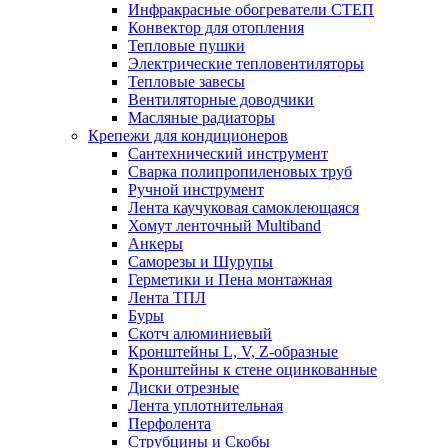
Инфракрасные обогреватели СТЕП
Конвектор для отопления
Тепловые пушки
Электрические тепловентиляторы
Тепловые завесы
Вентиляторные доводчики
Масляные радиаторы
Крепежи для кондиционеров
Сантехнический инструмент
Сварка полипропиленовых труб
Ручной инструмент
Лента каучуковая самоклеющаяся
Хомут ленточный Multiband
Анкеры
Саморезы и Шурупы
Герметики и Пена монтажная
Лента ТПЛ
Буры
Скотч алюминиевый
Кронштейны L, V, Z-образные
Кронштейны к стене оцинкованные
Диски отрезные
Лента уплотнительная
Перфолента
Струбцины и Скобы