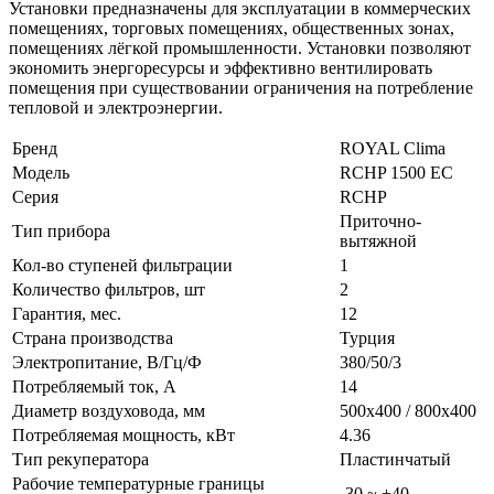
Установки предназначены для эксплуатации в коммерческих
помещениях, торговых помещениях, общественных зонах,
помещениях лёгкой промышленности. Установки позволяют
экономить энергоресурсы и эффективно вентилировать
помещения при существовании ограничения на потребление
тепловой и электроэнергии.
Бренд
ROYAL Clima
Модель
RCHP 1500 EC
Серия
RCHP
Приточно-
Тип прибора
вытяжной
Кол-во ступеней фильтрации
1
Количество фильтров, шт
2
Гарантия, мес.
12
Страна производства
Турция
Электропитание, В/Гц/Ф
380/50/3
Потребляемый ток, А
14
Диаметр воздуховода, мм
500х400 / 800х400
Потребляемая мощность, кВт
4.36
Тип рекуператора
Пластинчатый
Рабочие температурные границы
-30 ~ +40