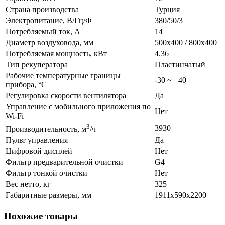
Страна производства
Турция
Электропитание, В/Гц/Ф
380/50/3
Потребляемый ток, А
14
Диаметр воздуховода, мм
500х400 / 800х400
Потребляемая мощность, кВт
4.36
Тип рекуператора
Пластинчатый
Рабочие температурные границы
-30 ~ +40
прибора, °C
Регулировка скорости вентилятора
Да
Управление c мобильного приложения по
Нет
Wi-Fi
3
3930
Производительность, м
/ч
Пульт управления
Да
Цифровой дисплей
Нет
Фильтр предварительной очистки
G4
Фильтр тонкой очистки
Нет
Вес нетто, кг
325
Габаритные размеры, мм
1911x590x2200
Похожие товары