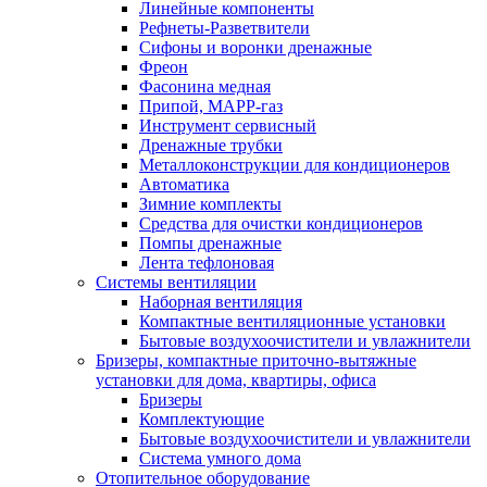
Линейные компоненты
Рефнеты-Разветвители
Сифоны и воронки дренажные
Фреон
Фасонина медная
Припой, МАРР-газ
Инструмент сервисный
Дренажные трубки
Металлоконструкции для кондиционеров
Автоматика
Зимние комплекты
Средства для очистки кондиционеров
Помпы дренажные
Лента тефлоновая
Системы вентиляции
Наборная вентиляция
Компактные вентиляционные установки
Бытовые воздухоочистители и увлажнители
Бризеры, компактные приточно-вытяжные
установки для дома, квартиры, офиса
Бризеры
Комплектующие
Бытовые воздухоочистители и увлажнители
Система умного дома
Отопительное оборудование