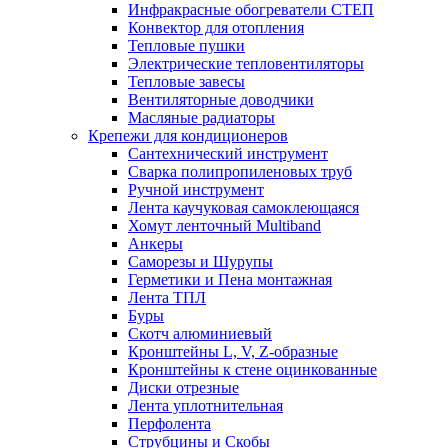
Инфракрасные обогреватели СТЕП
Конвектор для отопления
Тепловые пушки
Электрические тепловентиляторы
Тепловые завесы
Вентиляторные доводчики
Масляные радиаторы
Крепежи для кондиционеров
Сантехнический инструмент
Сварка полипропиленовых труб
Ручной инструмент
Лента каучуковая самоклеющаяся
Хомут ленточный Multiband
Анкеры
Саморезы и Шурупы
Герметики и Пена монтажная
Лента ТПЛ
Буры
Скотч алюминиевый
Кронштейны L, V, Z-образные
Кронштейны к стене оцинкованные
Диски отрезные
Лента уплотнительная
Перфолента
Струбцины и Скобы