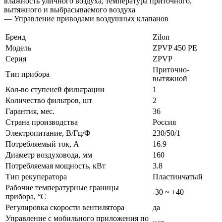
влажность уличного воздуха, температура приточного,
вытяжного и выбрасываемого воздуха
— Управление приводами воздушных клапанов
Бренд
Zilon
Модель
ZPVP 450 PE
Серия
ZPVP
Приточно-
Тип прибора
вытяжной
Кол-во ступеней фильтрации
1
Количество фильтров, шт
2
Гарантия, мес.
36
Страна производства
Россия
Электропитание, В/Гц/Ф
230/50/1
Потребляемый ток, А
16.9
Диаметр воздуховода, мм
160
Потребляемая мощность, кВт
3.8
Тип рекуператора
Пластинчатый
Рабочие температурные границы
-30 ~ +40
прибора, °C
Регулировка скорости вентилятора
да
Управление c мобильного приложения по