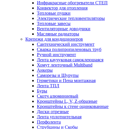
Инфракрасные обогреватели СТЕП
Конвектор для отопления
Тепловые пушки
Электрические тепловентиляторы
Тепловые завесы
Вентиляторные доводчики
Масляные радиаторы
Крепежи для кондиционеров
Сантехнический инструмент
Сварка полипропиленовых труб
Ручной инструмент
Лента каучуковая самоклеющаяся
Хомут ленточный Multiband
Анкеры
Саморезы и Шурупы
Герметики и Пена монтажная
Лента ТПЛ
Буры
Скотч алюминиевый
Кронштейны L, V, Z-образные
Кронштейны к стене оцинкованные
Диски отрезные
Лента уплотнительная
Перфолента
Струбцины и Скобы