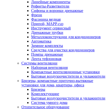
Линейные компоненты
Рефнеты-Разветвители
Сифоны и воронки дренажные
Фреон
Фасонина медная
Припой, МАРР-газ
Инструмент сервисный
Дренажные трубки
Металлоконструкции для кондиционеров
Автоматика
Зимние комплекты
Средства для очистки кондиционеров
Помпы дренажные
Лента тефлоновая
Системы вентиляции
Наборная вентиляция
Компактные вентиляционные установки
Бытовые воздухоочистители и увлажнители
Бризеры, компактные приточно-вытяжные
установки для дома, квартиры, офиса
Бризеры
Комплектующие
Бытовые воздухоочистители и увлажнители
Система умного дома
Отопительное оборудование