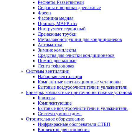
Рефнеты-Разветвители
Сифоны и воронки дренажные
Фреон
Фасонина медная
Припой, МАРР-газ
Инструмент сервисный
Дренажные трубки
Металлоконструкции для кондиционеров
Автоматика
Зимние комплекты
Средства для очистки кондиционеров
Помпы дренажные
Лента тефлоновая
Системы вентиляции
Наборная вентиляция
Компактные вентиляционные установки
Бытовые воздухоочистители и увлажнители
Бризеры, компактные приточно-вытяжные установки
Бризеры
Комплектующие
Бытовые воздухоочистители и увлажнители
Система умного дома
Отопительное оборудование
Инфракрасные обогреватели СТЕП
Конвектор для отопления