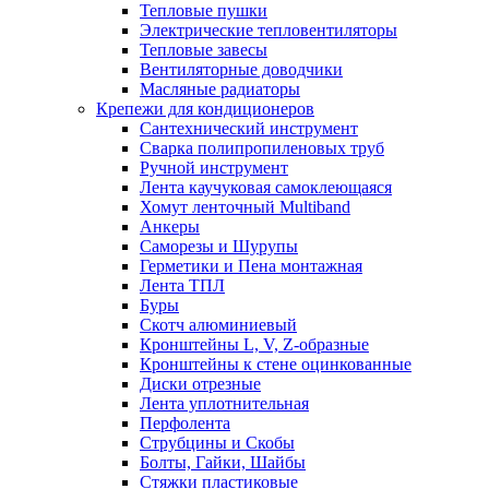
Тепловые пушки
Электрические тепловентиляторы
Тепловые завесы
Вентиляторные доводчики
Масляные радиаторы
Крепежи для кондиционеров
Сантехнический инструмент
Сварка полипропиленовых труб
Ручной инструмент
Лента каучуковая самоклеющаяся
Хомут ленточный Multiband
Анкеры
Саморезы и Шурупы
Герметики и Пена монтажная
Лента ТПЛ
Буры
Скотч алюминиевый
Кронштейны L, V, Z-образные
Кронштейны к стене оцинкованные
Диски отрезные
Лента уплотнительная
Перфолента
Струбцины и Скобы
Болты, Гайки, Шайбы
Стяжки пластиковые