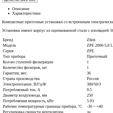
Описание
Характеристики
Компактные приточные установки со встроенным электрически
Установки имеют корпус из оцинкованной стали с изоляцией 5
Бренд
Zilon
Модель
ZPE 2000-5,0 
Серия
ZPE
Тип прибора
Приточный
Кол-во ступеней фильтрации
1
Количество фильтров, шт
1
Гарантия, мес.
36
Страна производства
Россия
Электропитание, В/Гц/Ф
380/50/3
Потребляемый ток, А
9.5
Диаметр воздуховода, мм
250
Потребляемая мощность, кВт
5.93
Рабочие температурные границы прибора, °C
-30 ~ +40
Регулировка скорости вентилятора
да