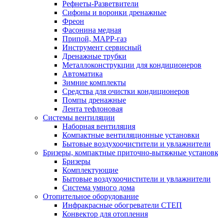
Рефнеты-Разветвители
Сифоны и воронки дренажные
Фреон
Фасонина медная
Припой, МАРР-газ
Инструмент сервисный
Дренажные трубки
Металлоконструкции для кондиционеров
Автоматика
Зимние комплекты
Средства для очистки кондиционеров
Помпы дренажные
Лента тефлоновая
Системы вентиляции
Наборная вентиляция
Компактные вентиляционные установки
Бытовые воздухоочистители и увлажнители
Бризеры, компактные приточно-вытяжные установки
Бризеры
Комплектующие
Бытовые воздухоочистители и увлажнители
Система умного дома
Отопительное оборудование
Инфракрасные обогреватели СТЕП
Конвектор для отопления