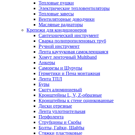
Тепловые пушки
Электрические тепловентиляторы
Тепловые завесы
Вентиляторные доводчики
Масляные радиаторы
Крепежи для кондиционеров
Сантехнический инструмент
Сварка полипропиленовых труб
Ручной инструмент
Лента каучуковая самоклеющаяся
Хомут ленточный Multiband
Анкеры
Саморезы и Шурупы
Герметики и Пена монтажная
Лента ТПЛ
Буры
Скотч алюминиевый
Кронштейны L, V, Z-образные
Кронштейны к стене оцинкованные
Диски отрезные
Лента уплотнительная
Перфолента
Струбцины и Скобы
Болты, Гайки, Шайбы
Стяжки пластиковые