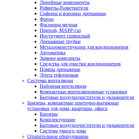
Линейные компоненты
Рефнеты-Разветвители
Сифоны и воронки дренажные
Фреон
Фасонина медная
Припой, МАРР-газ
Инструмент сервисный
Дренажные трубки
Металлоконструкции для кондиционеров
Автоматика
Зимние комплекты
Средства для очистки кондиционеров
Помпы дренажные
Лента тефлоновая
Системы вентиляции
Наборная вентиляция
Компактные вентиляционные установки
Бытовые воздухоочистители и увлажнители
Бризеры, компактные приточно-вытяжные
установки для дома, квартиры, офиса
Бризеры
Комплектующие
Бытовые воздухоочистители и увлажнители
Система умного дома
Отопительное оборудование