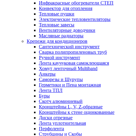
Инфракрасные обогреватели СТЕП
Конвектор для отопления
Тепловые пушки
Электрические тепловентиляторы
Тепловые завесы
Вентиляторные доводчики
Масляные радиаторы
Крепежи для кондиционеров
Сантехнический инструмент
Сварка полипропиленовых труб
Ручной инструмент
Лента каучуковая самоклеющаяся
Хомут ленточный Multiband
Анкеры
Саморезы и Шурупы
Герметики и Пена монтажная
Лента ТПЛ
Буры
Скотч алюминиевый
Кронштейны L, V, Z-образные
Кронштейны к стене оцинкованные
Диски отрезные
Лента уплотнительная
Перфолента
Струбцины и Скобы