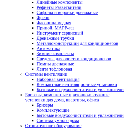
Линейные компоненты
Рефнеты-Разветвители
Сифоны и воронки дренажные
Фреон
Фасонина медная
Припой, МАРР-газ
Инструмент сервисный
Дренажные трубки
Металлоконструкции для кондиционеров
Автоматика
Зимние комплекты
Средства для очистки кондиционеров
Помпы дренажные
Лента тефлоновая
Системы вентиляции
Наборная вентиляция
Компактные вентиляционные установки
Бытовые воздухоочистители и увлажнители
Бризеры, компактные приточно-вытяжные
установки для дома, квартиры, офиса
Бризеры
Комплектующие
Бытовые воздухоочистители и увлажнители
Система умного дома
Отопительное оборудование