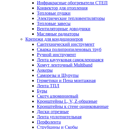
Инфракрасные обогреватели СТЕП
Конвектор для отопления
Тепловые пушки
Электрические тепловентиляторы
Тепловые завесы
Вентиляторные доводчики
Масляные радиаторы
Крепежи для кондиционеров
Сантехнический инструмент
Сварка полипропиленовых труб
Ручной инструмент
Лента каучуковая самоклеющаяся
Хомут ленточный Multiband
Анкеры
Саморезы и Шурупы
Герметики и Пена монтажная
Лента ТПЛ
Буры
Скотч алюминиевый
Кронштейны L, V, Z-образные
Кронштейны к стене оцинкованные
Диски отрезные
Лента уплотнительная
Перфолента
Струбцины и Скобы