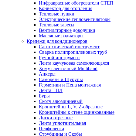
Инфракрасные обогреватели СТЕП
Конвектор для отопления
Тепловые пушки
Электрические тепловентиляторы
Тепловые завесы
Вентиляторные доводчики
Масляные радиаторы
Крепежи для кондиционеров
Сантехнический инструмент
Сварка полипропиленовых труб
Ручной инструмент
Лента каучуковая самоклеющаяся
Хомут ленточный Multiband
Анкеры
Саморезы и Шурупы
Герметики и Пена монтажная
Лента ТПЛ
Буры
Скотч алюминиевый
Кронштейны L, V, Z-образные
Кронштейны к стене оцинкованные
Диски отрезные
Лента уплотнительная
Перфолента
Струбцины и Скобы