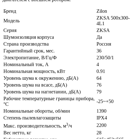
Бренд
Zilon
ZKSA 500х300-
Модель
4L1
Серия
ZKSA
Шумоизоляция корпуса
Да
Страна производства
Россия
Гарантийный срок, мес.
36
Электропитание, В/Гц/Ф
230/50/1
Номинальный ток, А
4
Номинальная мощность, кВт
0.91
Уровень шума к окружению, дБ(А)
64
Уровень шума на всасе, дБ(А)
76
Уровень шума на нагнетании, дБ(А)
79
Рабочие температурные границы прибора,
-25~+50
°C
Номинальные обороты, об/мин
1390
Степень пылевлагозащиты
IPX4
3
2200
Макс. производительность, м
/ч
Вес нетто, кг
28