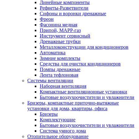
Линейные компоненты
Рефнеты-Разветвители
Сифоны и воронки дренажные
Фреон
Фасонина медная
Припой, МАРР-газ
Инструмент сервисный
Дренажные трубки
Металлоконструкции для кондиционеров
Автоматика
Зимние комплекты
Средства для очистки кондиционеров
Помпы дренажные
Лента тефлоновая
Системы вентиляции
Наборная вентиляция
Компактные вентиляционные установки
Бытовые воздухоочистители и увлажнители
Бризеры, компактные приточно-вытяжные
установки для дома, квартиры, офиса
Бризеры
Комплектующие
Бытовые воздухоочистители и увлажнители
Система умного дома
Отопительное оборудование