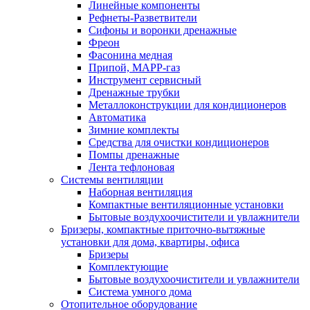
Линейные компоненты
Рефнеты-Разветвители
Сифоны и воронки дренажные
Фреон
Фасонина медная
Припой, МАРР-газ
Инструмент сервисный
Дренажные трубки
Металлоконструкции для кондиционеров
Автоматика
Зимние комплекты
Средства для очистки кондиционеров
Помпы дренажные
Лента тефлоновая
Системы вентиляции
Наборная вентиляция
Компактные вентиляционные установки
Бытовые воздухоочистители и увлажнители
Бризеры, компактные приточно-вытяжные
установки для дома, квартиры, офиса
Бризеры
Комплектующие
Бытовые воздухоочистители и увлажнители
Система умного дома
Отопительное оборудование