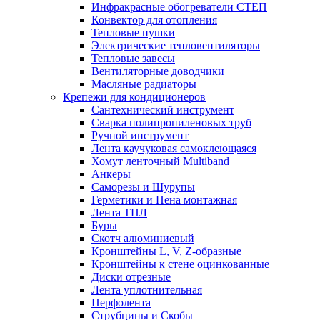
Инфракрасные обогреватели СТЕП
Конвектор для отопления
Тепловые пушки
Электрические тепловентиляторы
Тепловые завесы
Вентиляторные доводчики
Масляные радиаторы
Крепежи для кондиционеров
Сантехнический инструмент
Сварка полипропиленовых труб
Ручной инструмент
Лента каучуковая самоклеющаяся
Хомут ленточный Multiband
Анкеры
Саморезы и Шурупы
Герметики и Пена монтажная
Лента ТПЛ
Буры
Скотч алюминиевый
Кронштейны L, V, Z-образные
Кронштейны к стене оцинкованные
Диски отрезные
Лента уплотнительная
Перфолента
Струбцины и Скобы