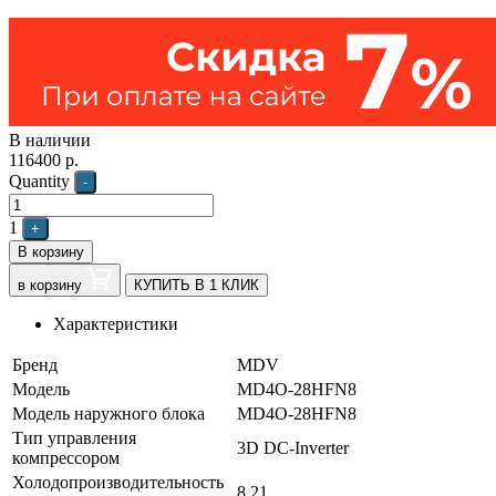
В наличии
116400
р.
Quantity
-
1
+
В корзину
в корзину
КУПИТЬ В 1 КЛИК
Характеристики
Бренд
MDV
Модель
MD4O-28HFN8
Модель наружного блока
MD4O-28HFN8
Тип управления
3D DC-Inverter
компрессором
Холодопроизводительность
8,21