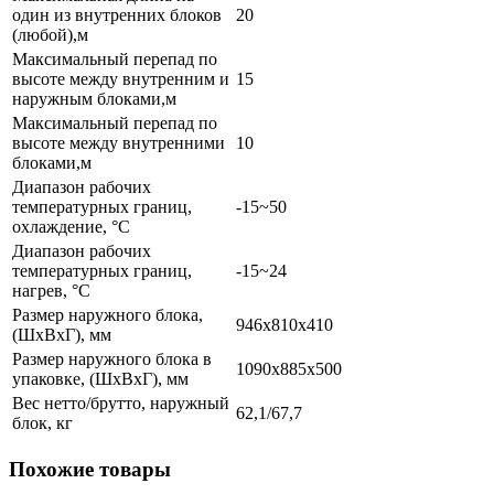
один из внутренних блоков
20
(любой),м
Максимальный перепад по
высоте между внутренним и
15
наружным блоками,м
Максимальный перепад по
высоте между внутренними
10
блоками,м
Диапазон рабочих
температурных границ,
-15~50
охлаждение, °C
Диапазон рабочих
температурных границ,
-15~24
нагрев, °C
Размер наружного блока,
946х810х410
(ШхВхГ), мм
Размер наружного блока в
1090х885х500
упаковке, (ШхВхГ), мм
Вес нетто/брутто, наружный
62,1/67,7
блок, кг
Похожие товары