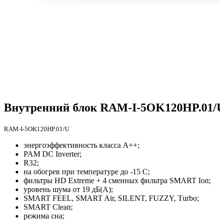
Внутренний блок RAM-I-5OK120HP.01/
RAM-I-5OK120HP.01/U
энергоэффективность класса А++;
PAM DC Inverter;
R32;
на обогрев при температуре до -15 С;
фильтры HD Extreme + 4 сменных фильтра SMART Ion;
уровень шума от 19 дБ(А);
SMART FEEL, SMART Air, SILENT, FUZZY, Тurbo;
SMART Clean;
режима сна;