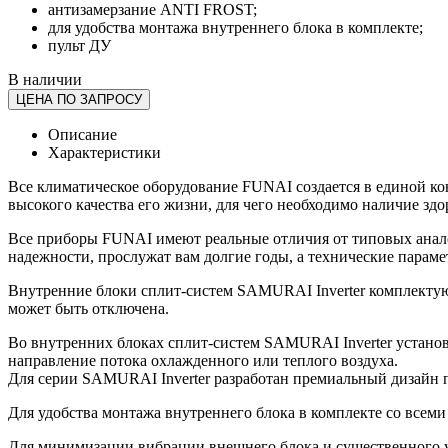
антизамерзание ANTI FROST;
для удобства монтажа внутреннего блока в комплекте;
пульт ДУ
В наличии
ЦЕНА ПО ЗАПРОСУ
Описание
Характеристики
Все климатическое оборудование FUNAI создается в единой конц
высокого качества его жизни, для чего необходимо наличие здо
Все приборы FUNAI имеют реальные отличия от типовых анало
надежности, прослужат вам долгие годы, а технические парам
Внутренние блоки сплит-систем SAMURAI Inverter комплекту
может быть отключена.
Во внутренних блоках сплит-систем SAMURAI Inverter устано
направление потока охлажденного или теплого воздуха.
Для серии SAMURAI Inverter разработан премиальный дизайн п
Для удобства монтажа внутреннего блока в комплекте со всем
Для минимизации вибрации внешнего блока и существенного 