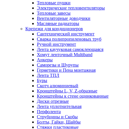
Тепловые пушки
Электрические тепловентиляторы
Тепловые завесы
Вентиляторные доводчики
Масляные радиаторы
Крепежи для кондиционеров
Сантехнический инструмент
Сварка полипропиленовых труб
Ручной инструмент
Лента каучуковая самоклеющаяся
Хомут ленточный Multiband
Анкеры
Саморезы и Шурупы
Герметики и Пена монтажная
Лента ТПЛ
Буры
Скотч алюминиевый
Кронштейны L, V, Z-образные
Кронштейны к стене оцинкованные
Диски отрезные
Лента уплотнительная
Перфолента
Струбцины и Скобы
Болты, Гайки, Шайбы
Стяжки пластиковые