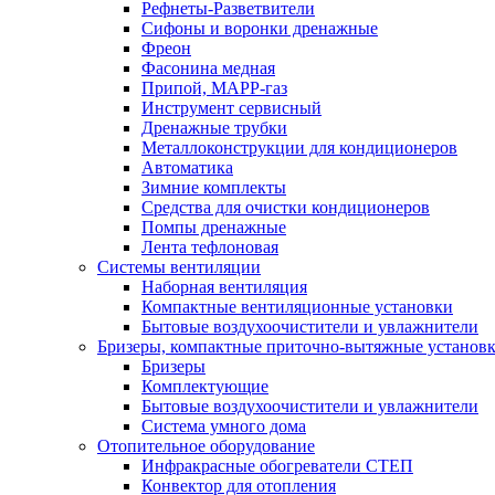
Рефнеты-Разветвители
Сифоны и воронки дренажные
Фреон
Фасонина медная
Припой, МАРР-газ
Инструмент сервисный
Дренажные трубки
Металлоконструкции для кондиционеров
Автоматика
Зимние комплекты
Средства для очистки кондиционеров
Помпы дренажные
Лента тефлоновая
Системы вентиляции
Наборная вентиляция
Компактные вентиляционные установки
Бытовые воздухоочистители и увлажнители
Бризеры, компактные приточно-вытяжные установки
Бризеры
Комплектующие
Бытовые воздухоочистители и увлажнители
Система умного дома
Отопительное оборудование
Инфракрасные обогреватели СТЕП
Конвектор для отопления