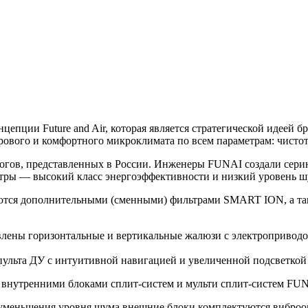
епции Future and Air, которая является стратегической идеей б
рового и комфортного микроклимата по всем параметрам: чистота
гов, представленных в России. Инженеры FUNAI создали серию
етры — высокий класс энергоэффективности и низкий уровень ш
ются дополнительными (сменными) фильтрами SMART ION, а та
влены горизонтальные и вертикальные жалюзи с электропривод
ульта ДУ с интуитивной навигацией и увеличенной подсветкой 
и внутренними блоками сплит-систем и мульти сплит-систем FUN
уменьшения уровня шума внешние блоки комплектуются виброо