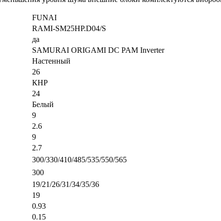
FUNAI
RAMI-SM25HP.D04/S
да
SAMURAI ORIGAMI DC PAM Inverter
Настенный
26
КНР
24
Белый
9
2.6
9
2.7
300/330/410/485/535/550/565
300
19/21/26/31/34/35/36
19
0.93
0.15