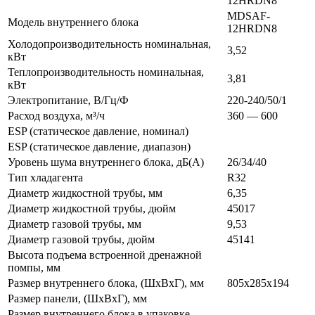
12HRDN8
MDSAF-
Модель внутреннего блока
12HRDN8
Холодопроизводительность номинальная,
3,52
кВт
Теплопроизводительность номинальная,
3,81
кВт
Электропитание, В/Гц/Ф
220-240/50/1
Расход воздуха, м³/ч
360 — 600
ESP (статическое давление, номинал)
ESP (статическое давление, диапазон)
Уровень шума внутреннего блока, дБ(А)
26/34/40
Тип хладагента
R32
Диаметр жидкостной трубы, мм
6,35
Диаметр жидкостной трубы, дюйм
45017
Диаметр газовой трубы, мм
9,53
Диаметр газовой трубы, дюйм
45141
Высота подъема встроенной дренажной
помпы, мм
Размер внутреннего блока, (ШхВхГ), мм
805х285х194
Размер панели, (ШхВхГ), мм
Размер внутреннего блока в упаковке,