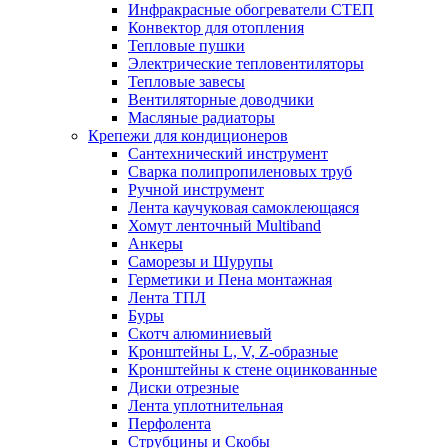
Инфракрасные обогреватели СТЕП
Конвектор для отопления
Тепловые пушки
Электрические тепловентиляторы
Тепловые завесы
Вентиляторные доводчики
Масляные радиаторы
Крепежи для кондиционеров
Сантехнический инструмент
Сварка полипропиленовых труб
Ручной инструмент
Лента каучуковая самоклеющаяся
Хомут ленточный Multiband
Анкеры
Саморезы и Шурупы
Герметики и Пена монтажная
Лента ТПЛ
Буры
Скотч алюминиевый
Кронштейны L, V, Z-образные
Кронштейны к стене оцинкованные
Диски отрезные
Лента уплотнительная
Перфолента
Струбцины и Скобы